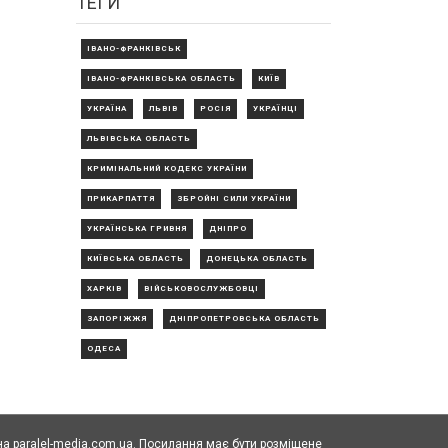
ТЕГИ
ІВАНО-ФРАНКІВСЬК
ІВАНО-ФРАНКІВСЬКА ОБЛАСТЬ
КИЇВ
УКРАЇНА
ЛЬВІВ
РОСІЯ
УКРАЇНЦІ
ЛЬВІВСЬКА ОБЛАСТЬ
КРИМІНАЛЬНИЙ КОДЕКС УКРАЇНИ
ПРИКАРПАТТЯ
ЗБРОЙНІ СИЛИ УКРАЇНИ
УКРАЇНСЬКА ГРИВНЯ
ДНІПРО
КИЇВСЬКА ОБЛАСТЬ
ДОНЕЦЬКА ОБЛАСТЬ
ХАРКІВ
ВІЙСЬКОВОСЛУЖБОВЦІ
ЗАПОРІЖЖЯ
ДНІПРОПЕТРОВСЬКА ОБЛАСТЬ
ОДЕСА
а paralel-media.com.ua. Посилання має бути розміщене