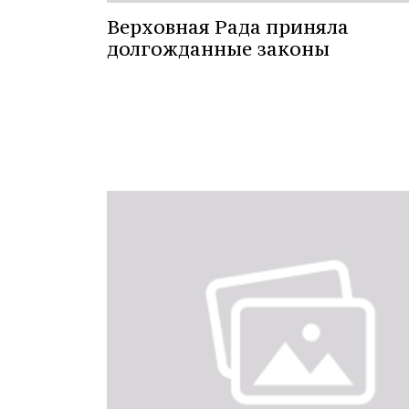
Верховная Рада приняла
долгожданные законы