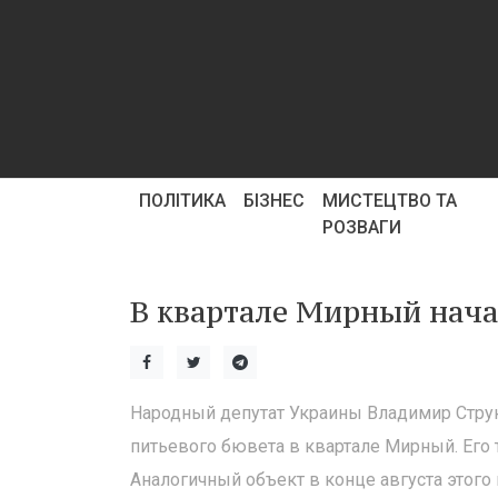
ПОЛІТИКА
БІЗНЕС
МИСТЕЦТВО ТА
РОЗВАГИ
В квартале Мирный нача
Народный депутат Украины Владимир Струк
питьевого бювета в квартале Мирный. Его
Аналогичный объект в конце августа этого 