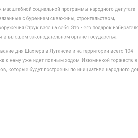
х масштабной социальной программы народного депутата
связанные с бурением скважины, строительством,
ружения Струк взял на себя. Это - его подарок избирател
 в высшем законодательном органе государства.
ование дня Шахтера в Луганске и на территории всего 104
вка к нему уже идет полным ходом. Изюминкой торжеств в
ов, которые будут построены по инициативе народного де