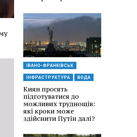
ыму
ІВАНО-ФРАНКІВСЬК
ІНФРАСТРУКТУРА
ВОДА
Киян просять
підготуватися до
можливих труднощів:
які кроки може
здійснити Путін далі?