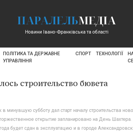
ПАРАЛЕЛЬ
МЕДІА
Новини Івано-Франківська та області
ПОЛІТИКА ТА ДЕРЖАВНЕ
СПОРТ
ТЕХНОЛОГІЇ
Н
УПРАВЛІННЯ
С
лось строительство бювета
 в минувшую субботу дал старт началу строительства нов
 торжественное открытие запланировано на День Шахтера.
года будет сдан в эксплуатацию и в городе Александровск