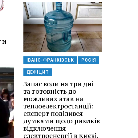
 и
ІВАНО-ФРАНКІВСЬК
РОСІЯ
ДЕФІЦИТ
Запас води на три дні
та готовність до
можливих атак на
теплоелектростанції:
експерт поділився
думками щодо ризиків
відключення
електроенергії в Києві.