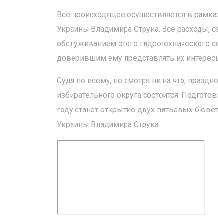
Всё происходящее осуществляется в рамка
Украины Владимира Струка. Все расходы, 
обслуживанием этого гидротехнического соо
доверившим ему представлять их интересы
Судя по всему, не смотря ни на что, праздн
избирательного округа состоится. Подгото
году станет открытие двух питьевых бювет
Украины Владимира Струка.