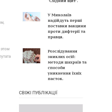
"Східний щит".
У Миколаїв
надійдуть перші
ям,
поставки вакцини
проти дифтерії та
правця.
 этом
Розслідування
путата
зниклих осіб:
методи шахраїв та
способи
уникнення їхніх
пасток.
СВІЖІ ПУБЛІКАЦІЇ