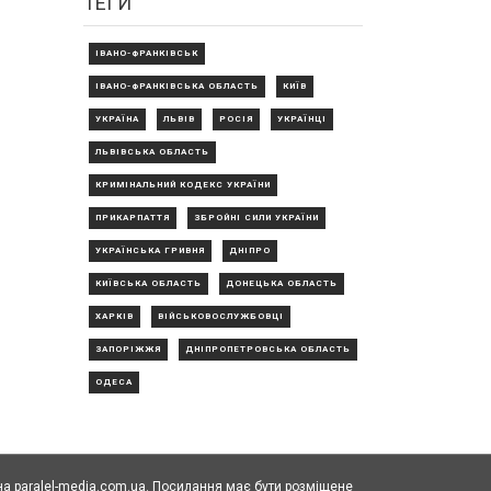
ТЕГИ
ІВАНО-ФРАНКІВСЬК
ІВАНО-ФРАНКІВСЬКА ОБЛАСТЬ
КИЇВ
УКРАЇНА
ЛЬВІВ
РОСІЯ
УКРАЇНЦІ
ЛЬВІВСЬКА ОБЛАСТЬ
КРИМІНАЛЬНИЙ КОДЕКС УКРАЇНИ
ПРИКАРПАТТЯ
ЗБРОЙНІ СИЛИ УКРАЇНИ
УКРАЇНСЬКА ГРИВНЯ
ДНІПРО
КИЇВСЬКА ОБЛАСТЬ
ДОНЕЦЬКА ОБЛАСТЬ
ХАРКІВ
ВІЙСЬКОВОСЛУЖБОВЦІ
ЗАПОРІЖЖЯ
ДНІПРОПЕТРОВСЬКА ОБЛАСТЬ
ОДЕСА
а paralel-media.com.ua. Посилання має бути розміщене