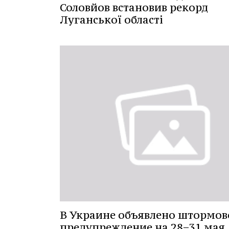
Соловйов встановив рекорд
Луганської області
В Украине объявлено штормов
предупреждение на 28−31 мая