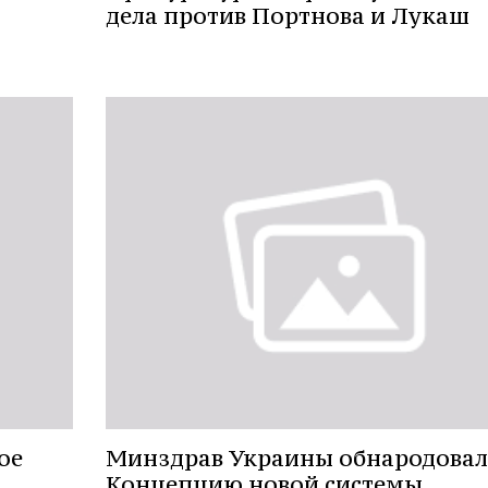
дела против Портнова и Лукаш
ое
Минздрав Украины обнародовал
Концепцию новой системы