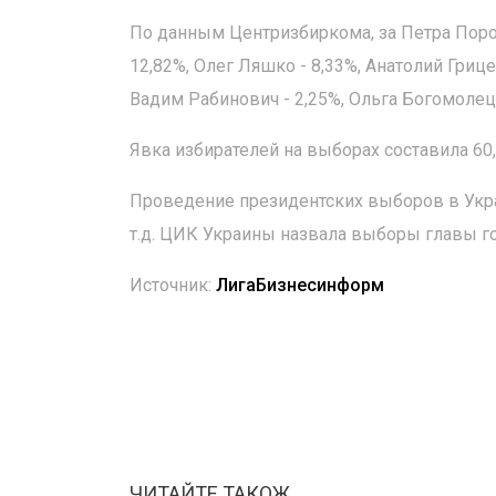
По данным Центризбиркома, за Петра Пор
12,82%, Олег Ляшко - 8,33%, Анатолий Грице
Вадим Рабинович - 2,25%, Ольга Богомолец -
Явка избирателей на выборах составила 60
Проведение президентских выборов в Укра
т.д. ЦИК Украины назвала выборы главы г
Источник:
ЛигаБизнесинформ
ЧИТАЙТЕ ТАКОЖ