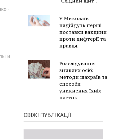
"Східний щит".
ко -
У Миколаїв
надійдуть перші
поставки вакцини
проти дифтерії та
правця.
пы и
Розслідування
зниклих осіб:
методи шахраїв та
способи
уникнення їхніх
пасток.
СВІЖІ ПУБЛІКАЦІЇ