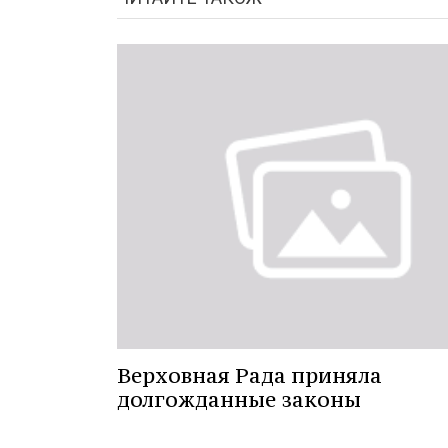
Верховная Рада приняла
долгожданные законы