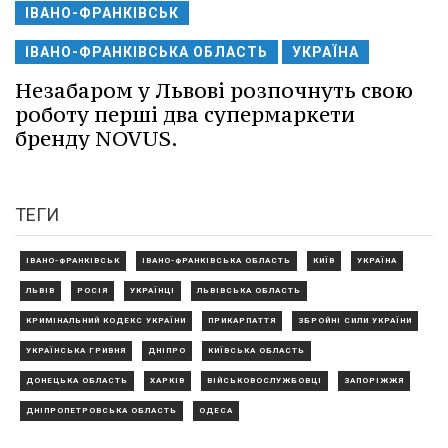
ІВАНО-ФРАНКІВСЬК
ІВАНО-ФРАНКІВСЬКА ОБЛАСТЬ
УКРАЇНА
Незабаром у Львові розпочнуть свою
роботу перші два супермаркети
бренду NOVUS.
ТЕГИ
ІВАНО-ФРАНКІВСЬК
ІВАНО-ФРАНКІВСЬКА ОБЛАСТЬ
КИЇВ
УКРАЇНА
ЛЬВІВ
РОСІЯ
УКРАЇНЦІ
ЛЬВІВСЬКА ОБЛАСТЬ
КРИМІНАЛЬНИЙ КОДЕКС УКРАЇНИ
ПРИКАРПАТТЯ
ЗБРОЙНІ СИЛИ УКРАЇНИ
УКРАЇНСЬКА ГРИВНЯ
ДНІПРО
КИЇВСЬКА ОБЛАСТЬ
ДОНЕЦЬКА ОБЛАСТЬ
ХАРКІВ
ВІЙСЬКОВОСЛУЖБОВЦІ
ЗАПОРІЖЖЯ
ДНІПРОПЕТРОВСЬКА ОБЛАСТЬ
ОДЕСА