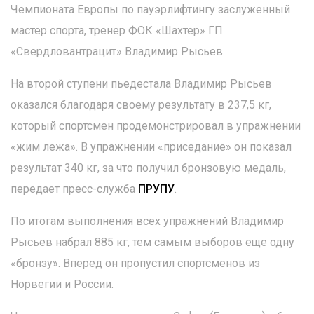
Чемпионата Европы по пауэрлифтингу заслуженный
мастер спорта, тренер ФОК «Шахтер» ГП
«Свердловантрацит» Владимир Рысьев.
На второй ступени пьедестала Владимир Рысьев
оказался благодаря своему результату в 237,5 кг,
который спортсмен продемонстрировал в упражнении
«жим лежа». В упражнении «приседание» он показал
результат 340 кг, за что получил бронзовую медаль,
передает пресс-служба
ПРУПУ
.
По итогам выполнения всех упражнений Владимир
Рысьев набрал 885 кг, тем самым выборов еще одну
«бронзу». Вперед он пропустил спортсменов из
Норвегии и России.