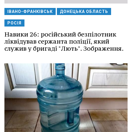
ІВАНО-ФРАНКІВСЬК
ДОНЕЦЬКА ОБЛАСТЬ
РОСІЯ
Навики 26: російський безпілотник
ліквідував сержанта поліції, який
служив у бригаді "Лють". Зображення.