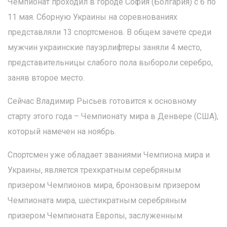
Чемпионат проходил в городе София (Болгария) с 6 по
11 мая. Сборную Украины на соревнованиях
представляли 13 спортсменов. В общем зачете среди
мужчин украинские пауэрлифтеры заняли 4 место,
представительницы слабого пола выбороли серебро,
заняв второе место.
Сейчас Владимир Рысьев готовится к основному
старту этого года – Чемпионату мира в Денвере (США),
который намечен на ноябрь.
Спортсмен уже обладает званиями Чемпиона мира и
Украины, является трехкратным серебряным
призером Чемпионов мира, бронзовым призером
Чемпионата мира, шестикратным серебряным
призером Чемпионата Европы, заслуженным