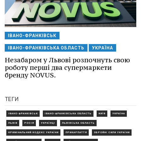
ІВАНО-ФРАНКІВСЬК
ІВАНО-ФРАНКІВСЬКА ОБЛАСТЬ
УКРАЇНА
Незабаром у Львові розпочнуть свою
роботу перші два супермаркети
бренду NOVUS.
ТЕГИ
ІВАНО-ФРАНКІВСЬК
ІВАНО-ФРАНКІВСЬКА ОБЛАСТЬ
КИЇВ
УКРАЇНА
ЛЬВІВ
РОСІЯ
УКРАЇНЦІ
ЛЬВІВСЬКА ОБЛАСТЬ
КРИМІНАЛЬНИЙ КОДЕКС УКРАЇНИ
ПРИКАРПАТТЯ
ЗБРОЙНІ СИЛИ УКРАЇНИ