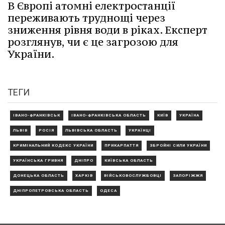
В Європі атомні електростанції
переживають труднощі через
зниження рівня води в ріках. Експерт
розглянув, чи є це загрозою для
України.
ТЕГИ
ІВАНО-ФРАНКІВСЬК
ІВАНО-ФРАНКІВСЬКА ОБЛАСТЬ
КИЇВ
УКРАЇНА
ЛЬВІВ
РОСІЯ
ЛЬВІВСЬКА ОБЛАСТЬ
УКРАЇНЦІ
КРИМІНАЛЬНИЙ КОДЕКС УКРАЇНИ
ПРИКАРПАТТЯ
ЗБРОЙНІ СИЛИ УКРАЇНИ
УКРАЇНСЬКА ГРИВНЯ
ДНІПРО
КИЇВСЬКА ОБЛАСТЬ
ДОНЕЦЬКА ОБЛАСТЬ
ХАРКІВ
ВІЙСЬКОВОСЛУЖБОВЦІ
ЗАПОРІЖЖЯ
ДНІПРОПЕТРОВСЬКА ОБЛАСТЬ
ОДЕСА