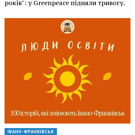
років": у Greenpeace підняли тривогу.
ІВАНО-ФРАНКІВСЬК