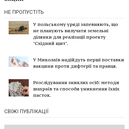
НЕ ПРОПУСТІТЬ
У польському уряді запевняють, що
не планують вилучати земельні
ділянки для реалізації проекту
"Східний щит".
У Миколаїв надійдуть перші поставки
вакцини проти дифтерії та правця.
Розслідування зниклих осіб: методи
шахраїв та способи уникнення їхніх
пасток.
СВІЖІ ПУБЛІКАЦІЇ