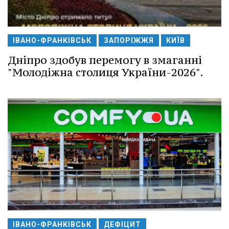
ІВАНО-ФРАНКІВСЬК
ЗАПОРІЖЖЯ
КИЇВ
Дніпро здобув перемогу в змаганні
"Молодіжна столиця України-2026".
ІВАНО-ФРАНКІВСЬК
ДЕФІЦИТ