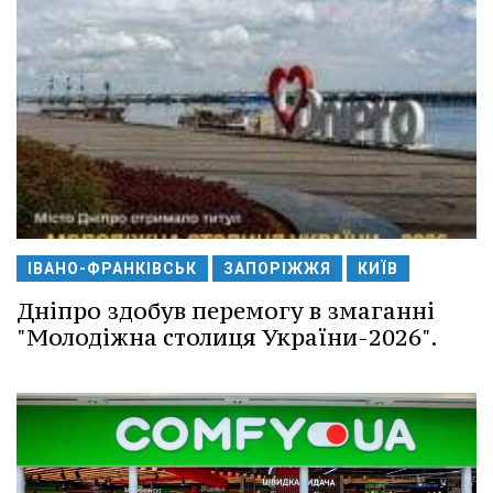
ІВАНО-ФРАНКІВСЬК
ЗАПОРІЖЖЯ
КИЇВ
Дніпро здобув перемогу в змаганні
"Молодіжна столиця України-2026".