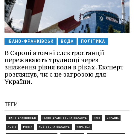
ІВАНО-ФРАНКІВСЬК
ВОДА
ПОЛІТИКА
В Європі атомні електростанції
переживають труднощі через
зниження рівня води в ріках. Експерт
розглянув, чи є це загрозою для
України.
ТЕГИ
ІВАНО-ФРАНКІВСЬК
ІВАНО-ФРАНКІВСЬКА ОБЛАСТЬ
КИЇВ
УКРАЇНА
ЛЬВІВ
РОСІЯ
ЛЬВІВСЬКА ОБЛАСТЬ
УКРАЇНЦІ