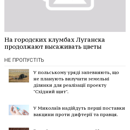
На городских клумбах Луганска
продолжают высаживать цветы
НЕ ПРОПУСТІТЬ
У польському уряді запевняють, що
не планують вилучати земельні
ділянки для реалізації проекту
"Східний щит".
У Миколаїв надійдуть перші поставки
вакцини проти дифтерії та правця.