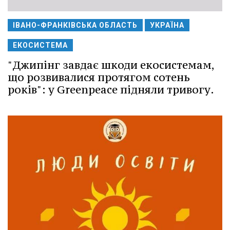
ІВАНО-ФРАНКІВСЬКА ОБЛАСТЬ
УКРАЇНА
ЕКОСИСТЕМА
"Джипінг завдає шкоди екосистемам,
що розвивалися протягом сотень
років": у Greenpeace підняли тривогу.