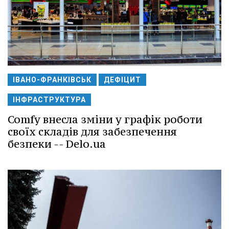
ІВАНО-ФРАНКІВСЬК
ДЕФІЦИТ
ІНФРАСТРУКТУРА
Comfy внесла зміни у графік роботи
своїх складів для забезпечення
безпеки -- Delo.ua