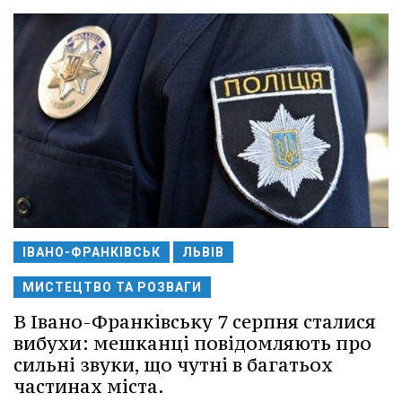
ІВАНО-ФРАНКІВСЬК
ЛЬВІВ
МИСТЕЦТВО ТА РОЗВАГИ
В Івано-Франківську 7 серпня сталися
вибухи: мешканці повідомляють про
сильні звуки, що чутні в багатьох
частинах міста.