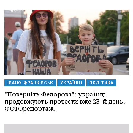
ІВАНО-ФРАНКІВСЬК
УКРАЇНЦІ
ПОЛІТИКА
"Поверніть Федорова": українці
продовжують протести вже 23-й день.
ФОТОрепортаж.