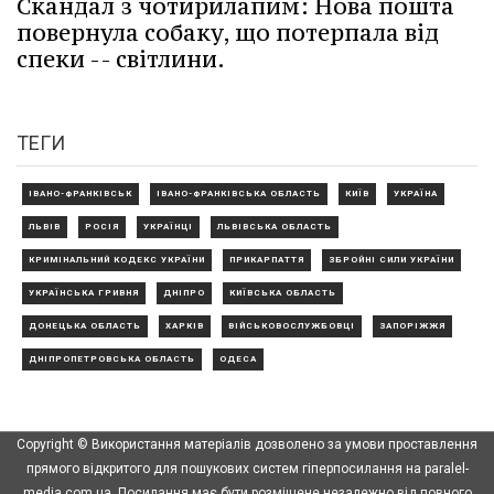
Скандал з чотирилапим: Нова пошта
повернула собаку, що потерпала від
спеки -- світлини.
ТЕГИ
ІВАНО-ФРАНКІВСЬК
ІВАНО-ФРАНКІВСЬКА ОБЛАСТЬ
КИЇВ
УКРАЇНА
ЛЬВІВ
РОСІЯ
УКРАЇНЦІ
ЛЬВІВСЬКА ОБЛАСТЬ
КРИМІНАЛЬНИЙ КОДЕКС УКРАЇНИ
ПРИКАРПАТТЯ
ЗБРОЙНІ СИЛИ УКРАЇНИ
УКРАЇНСЬКА ГРИВНЯ
ДНІПРО
КИЇВСЬКА ОБЛАСТЬ
ДОНЕЦЬКА ОБЛАСТЬ
ХАРКІВ
ВІЙСЬКОВОСЛУЖБОВЦІ
ЗАПОРІЖЖЯ
ДНІПРОПЕТРОВСЬКА ОБЛАСТЬ
ОДЕСА
Copyright © Використання матеріалів дозволено за умови проставлення
прямого відкритого для пошукових систем гіперпосилання на paralel-
media.com.ua. Посилання має бути розміщене незалежно від повного