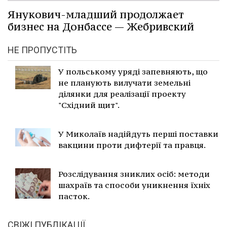
Янукович-младший продолжает
бизнес на Донбассе — Жебривский
НЕ ПРОПУСТІТЬ
У польському уряді запевняють, що
не планують вилучати земельні
ділянки для реалізації проекту
"Східний щит".
У Миколаїв надійдуть перші поставки
вакцини проти дифтерії та правця.
Розслідування зниклих осіб: методи
шахраїв та способи уникнення їхніх
пасток.
СВІЖІ ПУБЛІКАЦІЇ