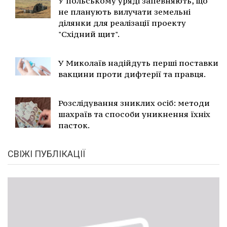
У польському уряді запевняють, що
не планують вилучати земельні
ділянки для реалізації проекту
"Східний щит".
У Миколаїв надійдуть перші поставки
вакцини проти дифтерії та правця.
Розслідування зниклих осіб: методи
шахраїв та способи уникнення їхніх
пасток.
СВІЖІ ПУБЛІКАЦІЇ