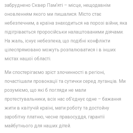
забруднено Сквер Памʼяті – місце, нещодавнім
оновленням якого ми пишалися. Місто стає
небезпечним, а країна знаходиться на порозі війни, яка
підігрівається проросійськи налаштованими діячами.
На жаль, існує небезпека, що подібні конфлікти
цілеспрямовано можуть розпалюватися і в інших
містах нашої області.
Ми спостерігаємо зріст злочинності в регіоні,
почастішали провокації та сутички серед луганців. Ми
розуміємо, що які б погляди не мали
протестувальники, всіх нас об’єднує одне – бажання
жити в квітучій країні, мати роботу та достойну
заробітну платню, чесне правосуддя, гарантії
майбутнього для наших дітей.