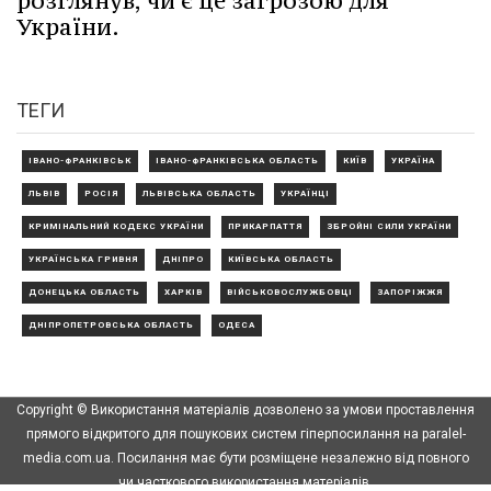
розглянув, чи є це загрозою для
України.
ТЕГИ
ІВАНО-ФРАНКІВСЬК
ІВАНО-ФРАНКІВСЬКА ОБЛАСТЬ
КИЇВ
УКРАЇНА
ЛЬВІВ
РОСІЯ
ЛЬВІВСЬКА ОБЛАСТЬ
УКРАЇНЦІ
КРИМІНАЛЬНИЙ КОДЕКС УКРАЇНИ
ПРИКАРПАТТЯ
ЗБРОЙНІ СИЛИ УКРАЇНИ
УКРАЇНСЬКА ГРИВНЯ
ДНІПРО
КИЇВСЬКА ОБЛАСТЬ
ДОНЕЦЬКА ОБЛАСТЬ
ХАРКІВ
ВІЙСЬКОВОСЛУЖБОВЦІ
ЗАПОРІЖЖЯ
ДНІПРОПЕТРОВСЬКА ОБЛАСТЬ
ОДЕСА
Copyright © Використання матеріалів дозволено за умови проставлення
прямого відкритого для пошукових систем гіперпосилання на paralel-
media.com.ua. Посилання має бути розміщене незалежно від повного
чи часткового використання матеріалів.