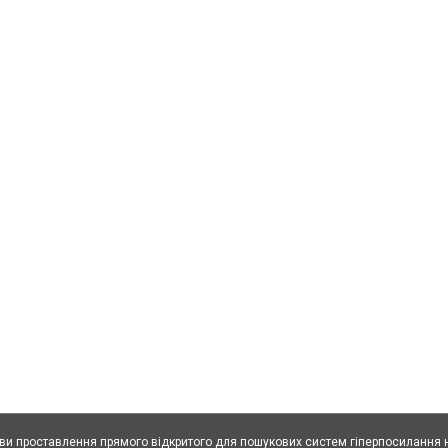
ови проставлення прямого відкритого для пошукових систем гіперпосилання н