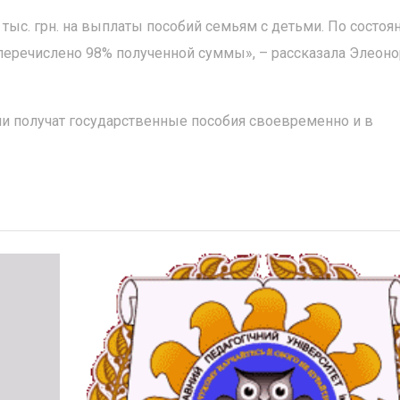
9 тыс. грн. на выплаты пособий семьям с детьми. По состоя
 перечислено 98% полученной суммы», – рассказала Элеоно
ми получат государственные пособия своевременно и в