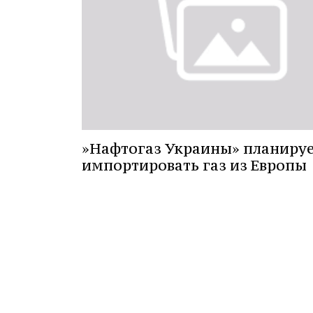
»Нафтогаз Украины» планиру
импортировать газ из Европы