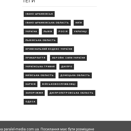
ТЕГИ
ІВАНО-ФРАНКІВСЬК
ІВАНО-ФРАНКІВСЬКА ОБЛАСТЬ
КИЇВ
УКРАЇНА
ЛЬВІВ
РОСІЯ
УКРАЇНЦІ
ЛЬВІВСЬКА ОБЛАСТЬ
КРИМІНАЛЬНИЙ КОДЕКС УКРАЇНИ
ПРИКАРПАТТЯ
ЗБРОЙНІ СИЛИ УКРАЇНИ
УКРАЇНСЬКА ГРИВНЯ
ДНІПРО
КИЇВСЬКА ОБЛАСТЬ
ДОНЕЦЬКА ОБЛАСТЬ
ХАРКІВ
ВІЙСЬКОВОСЛУЖБОВЦІ
ЗАПОРІЖЖЯ
ДНІПРОПЕТРОВСЬКА ОБЛАСТЬ
ОДЕСА
а paralel-media.com.ua. Посилання має бути розміщене