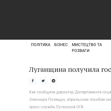
ПОЛІТИКА
БІЗНЕС
МИСТЕЦТВО ТА
РОЗВАГИ
Луганщина получила го
Как сообщила директор Департамента соц
Элеонора Полищук, апрельские пособия се
пресс-служба Луганской ОГА.