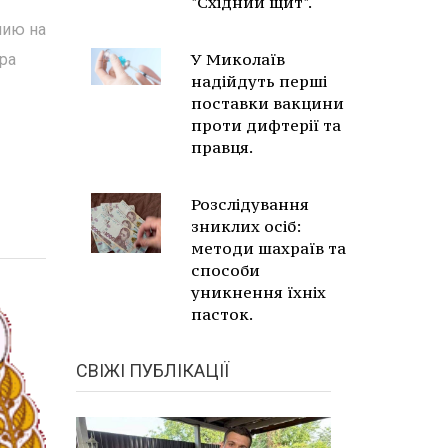
"Східний щит".
нию на
У Миколаїв
ра
надійдуть перші
поставки вакцини
проти дифтерії та
правця.
Розслідування
зниклих осіб:
методи шахраїв та
способи
уникнення їхніх
пасток.
СВІЖІ ПУБЛІКАЦІЇ