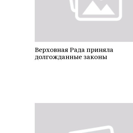
Верховная Рада приняла
долгожданные законы