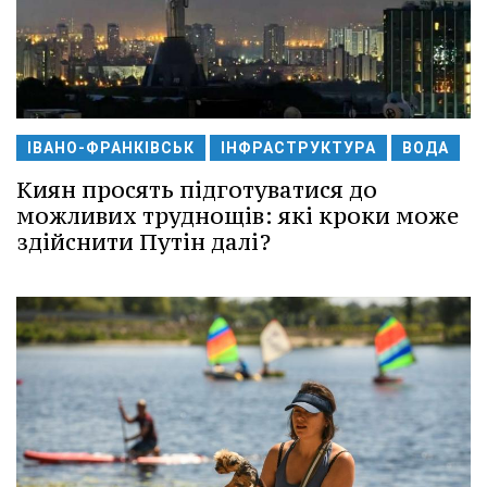
ІВАНО-ФРАНКІВСЬК
ІНФРАСТРУКТУРА
ВОДА
Киян просять підготуватися до
можливих труднощів: які кроки може
здійснити Путін далі?