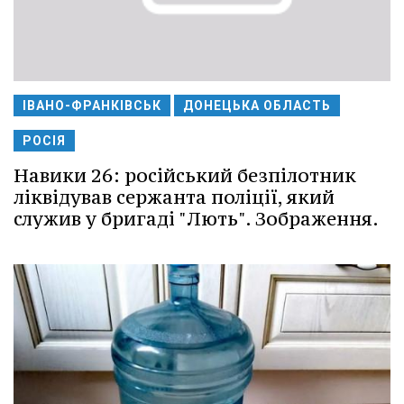
ІВАНО-ФРАНКІВСЬК
ДОНЕЦЬКА ОБЛАСТЬ
РОСІЯ
Навики 26: російський безпілотник
ліквідував сержанта поліції, який
служив у бригаді "Лють". Зображення.