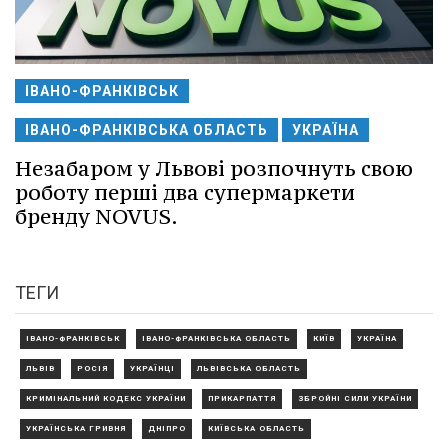
ІВАНО-ФРАНКІВСЬК
ІВАНО-ФРАНКІВСЬКА ОБЛАСТЬ
УКРАЇНА
Незабаром у Львові розпочнуть свою
роботу перші два супермаркети
бренду NOVUS.
ТЕГИ
ІВАНО-ФРАНКІВСЬК
ІВАНО-ФРАНКІВСЬКА ОБЛАСТЬ
КИЇВ
УКРАЇНА
ЛЬВІВ
РОСІЯ
УКРАЇНЦІ
ЛЬВІВСЬКА ОБЛАСТЬ
КРИМІНАЛЬНИЙ КОДЕКС УКРАЇНИ
ПРИКАРПАТТЯ
ЗБРОЙНІ СИЛИ УКРАЇНИ
УКРАЇНСЬКА ГРИВНЯ
ДНІПРО
КИЇВСЬКА ОБЛАСТЬ