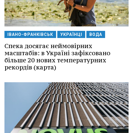
ІВАНО-ФРАНКІВСЬК
УКРАЇНЦІ
ВОДА
Спека досягає неймовірних
масштабів: в Україні зафіксовано
більше 20 нових температурних
рекордів (карта)