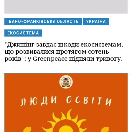
ІВАНО-ФРАНКІВСЬКА ОБЛАСТЬ
УКРАЇНА
ЕКОСИСТЕМА
"Джипінг завдає шкоди екосистемам,
що розвивалися протягом сотень
років": у Greenpeace підняли тривогу.