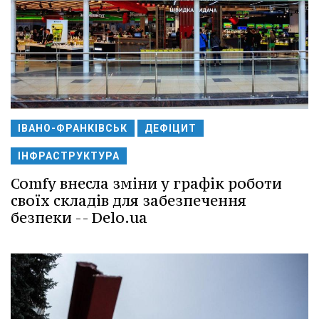
ІВАНО-ФРАНКІВСЬК
ДЕФІЦИТ
ІНФРАСТРУКТУРА
Comfy внесла зміни у графік роботи
своїх складів для забезпечення
безпеки -- Delo.ua