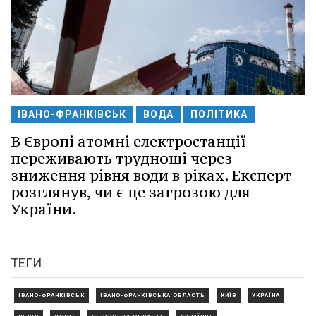
ІВАНО-ФРАНКІВСЬК
ВОДА
ПОЛІТИКА
В Європі атомні електростанції
переживають труднощі через
зниження рівня води в ріках. Експерт
розглянув, чи є це загрозою для
України.
ТЕГИ
ІВАНО-ФРАНКІВСЬК
ІВАНО-ФРАНКІВСЬКА ОБЛАСТЬ
КИЇВ
УКРАЇНА