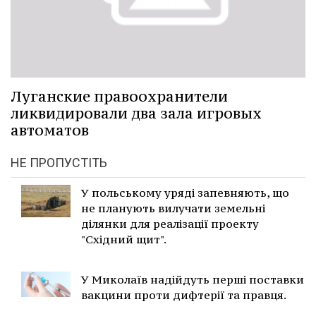
Луганские правоохранители
ликвидировали два зала игровых
автоматов
НЕ ПРОПУСТІТЬ
У польському уряді запевняють, що
не планують вилучати земельні
ділянки для реалізації проекту
"Східний щит".
У Миколаїв надійдуть перші поставки
вакцини проти дифтерії та правця.