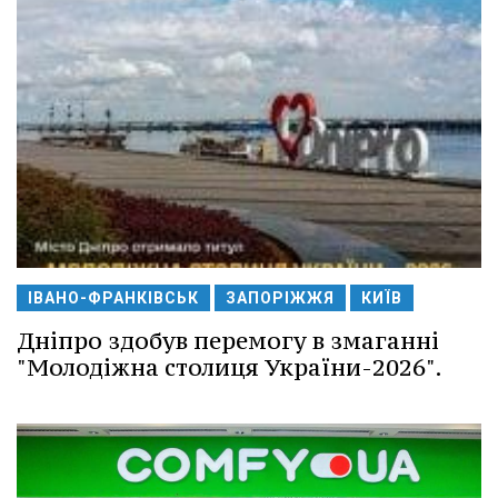
ІВАНО-ФРАНКІВСЬК
ЗАПОРІЖЖЯ
КИЇВ
Дніпро здобув перемогу в змаганні
"Молодіжна столиця України-2026".