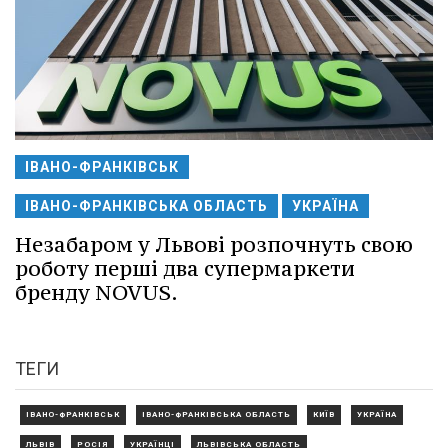
ІВАНО-ФРАНКІВСЬК
ІВАНО-ФРАНКІВСЬКА ОБЛАСТЬ
УКРАЇНА
Незабаром у Львові розпочнуть свою
роботу перші два супермаркети
бренду NOVUS.
ТЕГИ
ІВАНО-ФРАНКІВСЬК
ІВАНО-ФРАНКІВСЬКА ОБЛАСТЬ
КИЇВ
УКРАЇНА
ЛЬВІВ
РОСІЯ
УКРАЇНЦІ
ЛЬВІВСЬКА ОБЛАСТЬ