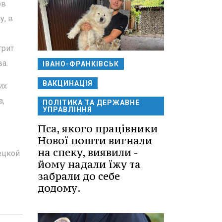
ов
у, в
трит
а.
ІВАНО-ФРАНКІВСЬК
ВАКЦИНАЦІЯ
их
а,
ПОЛІТИКА ТА ДЕРЖАВНЕ
УПРАВЛІННЯ
Пса, якого працівники
Нової пошти вигнали
на спеку, виявили -
ецкой
йому надали їжу та
забрали до себе
додому.