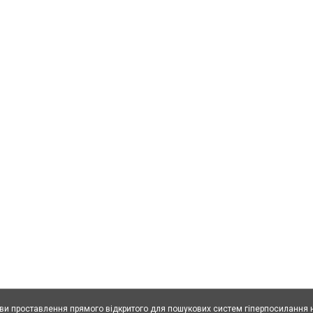
ови проставлення прямого відкритого для пошукових систем гіперпосилання н