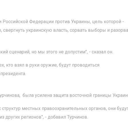
и Российской Федерации против Украины, цель которой -
, свергнуть украинскую власть, сорвать выборы и разорва
й сценарий, но мы этого не допустим", - сказал он.
х, кто взял в руки оружие, будут проводиться
 президента.
урчинова, была усилена защита восточной границы Украин
 структур местных правоохранительных органов, они буду
з других регионов", - добавил Турчинов.