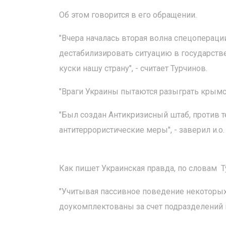
Об этом говорится в его обращении.
"Вчера началась вторая волна спецопераци
дестабилизировать ситуацию в государстве
куски нашу страну", - считает Турчинов.
"Враги Украины пытаются разыграть крымски
"Был создан Антикризисный штаб, против те
антитеррористические меры", - заверил и.о.
Как пишет Украинская правда, по словам Т
"Учитывая пассивное поведение некоторых
доукомплектованы за счет подразделений и