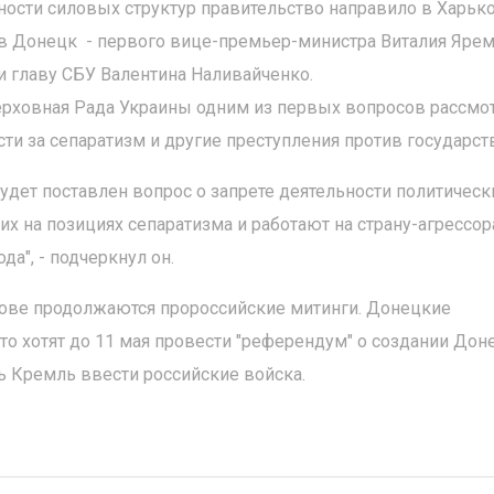
ности силовых структур правительство направило в Харьк
 в Донецк - первого вице-премьер-министра Виталия Ярем
и главу СБУ Валентина Наливайченко.
Верховная Рада Украины одним из первых вопросов рассмо
ти за сепаратизм и другие преступления против государств
будет поставлен вопрос о запрете деятельности политическ
х на позициях сепаратизма и работают на страну-агрессор
да", - подчеркнул он.
ькове продолжаются пророссийские митинги. Донецкие
что хотят до 11 мая провести "референдум" о создании Дон
ь Кремль ввести российские войска.