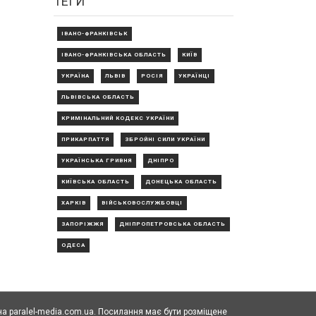
ТЕГИ
ІВАНО-ФРАНКІВСЬК
ІВАНО-ФРАНКІВСЬКА ОБЛАСТЬ
КИЇВ
УКРАЇНА
ЛЬВІВ
РОСІЯ
УКРАЇНЦІ
ЛЬВІВСЬКА ОБЛАСТЬ
КРИМІНАЛЬНИЙ КОДЕКС УКРАЇНИ
ПРИКАРПАТТЯ
ЗБРОЙНІ СИЛИ УКРАЇНИ
УКРАЇНСЬКА ГРИВНЯ
ДНІПРО
КИЇВСЬКА ОБЛАСТЬ
ДОНЕЦЬКА ОБЛАСТЬ
ХАРКІВ
ВІЙСЬКОВОСЛУЖБОВЦІ
ЗАПОРІЖЖЯ
ДНІПРОПЕТРОВСЬКА ОБЛАСТЬ
ОДЕСА
а paralel-media.com.ua. Посилання має бути розміщене