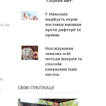
"Східний щит".
У Миколаїв
надійдуть перші
поставки вакцини
ть на
проти дифтерії та
правця.
Розслідування
зниклих осіб:
методи шахраїв та
способи
уникнення їхніх
пасток.
ы.
СВІЖІ ПУБЛІКАЦІЇ
т