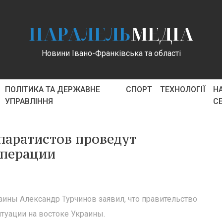
ПАРАЛЕЛЬ
МЕДІА
Новини Івано-Франківська та області
ПОЛІТИКА ТА ДЕРЖАВНЕ
СПОРТ
ТЕХНОЛОГІЇ
Н
УПРАВЛІННЯ
С
паратистов проведут
операции
ины Александр Турчинов заявил, что правительство
туации на востоке Украины.