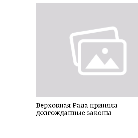
Верховная Рада приняла
долгожданные законы