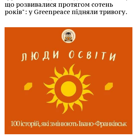
що розвивалися протягом сотень
років": у Greenpeace підняли тривогу.