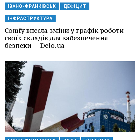
ІВАНО-ФРАНКІВСЬК
ДЕФІЦИТ
ІНФРАСТРУКТУРА
Comfy внесла зміни у графік роботи
своїх складів для забезпечення
безпеки -- Delo.ua