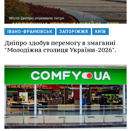
ІВАНО-ФРАНКІВСЬК
ЗАПОРІЖЖЯ
КИЇВ
Дніпро здобув перемогу в змаганні
"Молодіжна столиця України-2026".