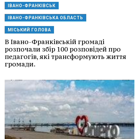
ІВАНО-ФРАНКІВСЬК
ІВАНО-ФРАНКІВСЬКА ОБЛАСТЬ
МІСЬКИЙ ГОЛОВА
В Івано-Франківській громаді
розпочали збір 100 розповідей про
педагогів, які трансформують життя
громади.