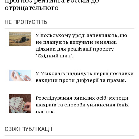
прогноз рейтинга России до
отрицательного
НЕ ПРОПУСТІТЬ
У польському уряді запевняють, що
не планують вилучати земельні
ділянки для реалізації проекту
"Східний щит".
У Миколаїв надійдуть перші поставки
вакцини проти дифтерії та правця.
Розслідування зниклих осіб: методи
шахраїв та способи уникнення їхніх
пасток.
СВІЖІ ПУБЛІКАЦІЇ