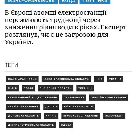
ІВАНО-ФРАНКІВСЬК
ВОДА
ПОЛІТИКА
В Європі атомні електростанції
переживають труднощі через
зниження рівня води в ріках. Експерт
розглянув, чи є це загрозою для
України.
ТЕГИ
ІВАНО-ФРАНКІВСЬК
ІВАНО-ФРАНКІВСЬКА ОБЛАСТЬ
КИЇВ
УКРАЇНА
ЛЬВІВ
РОСІЯ
ЛЬВІВСЬКА ОБЛАСТЬ
УКРАЇНЦІ
КРИМІНАЛЬНИЙ КОДЕКС УКРАЇНИ
ПРИКАРПАТТЯ
ЗБРОЙНІ СИЛИ УКРАЇНИ
УКРАЇНСЬКА ГРИВНЯ
ДНІПРО
КИЇВСЬКА ОБЛАСТЬ
ДОНЕЦЬКА ОБЛАСТЬ
ХАРКІВ
ВІЙСЬКОВОСЛУЖБОВЦІ
ЗАПОРІЖЖЯ
ДНІПРОПЕТРОВСЬКА ОБЛАСТЬ
ОДЕСА