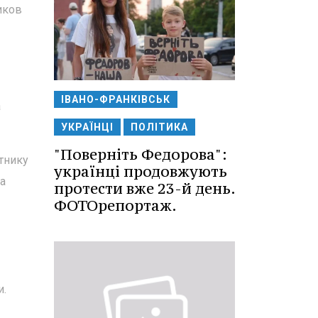
иков
ІВАНО-ФРАНКІВСЬК
а
УКРАЇНЦІ
ПОЛІТИКА
"Поверніть Федорова":
тнику
українці продовжують
а
протести вже 23-й день.
ФОТОрепортаж.
и.