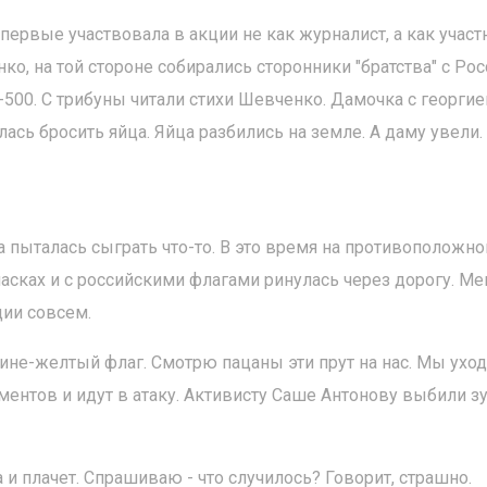
Впервые участвовала в акции не как журналист, а как участ
ко, на той стороне собирались сторонники "братства" с Рос
-500. С трибуны читали стихи Шевченко. Дамочка с георги
лась бросить яйца. Яйца разбились на земле. А даму увели.
 пыталась сыграть что-то. В это время на противоположно
масках и с российскими флагами ринулась через дорогу. М
ции совсем.
не-желтый флаг. Смотрю пацаны эти прут на нас. Мы уход
нтов и идут в атаку. Активисту Саше Антонову выбили зу
и плачет. Спрашиваю - что случилось? Говорит, страшно.