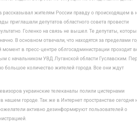
ов рассказывал жителям России правду о происходящем в
ады приглашали депутатов областного совета провести
льтатно. Голенко на связь не вышел. Те депутаты, котор
ачно. В основном отвечали, что находятся за пределами го
й момент в пресс-центре облгосадминистрации проходит в
вым с начальником УВД Луганской области Гуславским. Пе
о большое количество жителей города. Все они ждут
елевизоров украинские телеканалы полили цистернами
 нашем городе. Так же в Интернет пространстве сегодня
ожелатели активно дезинформируют пользователей о
нистрацией.