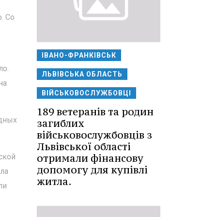
. Со
.
ІВАНО-ФРАНКІВСЬК
ло.
ЛЬВІВСЬКА ОБЛАСТЬ
на
ВІЙСЬКОВОСЛУЖБОВЦІ
189 ветеранів та родин
одных
загиблих
військовослужбовців з
Львівської області
отримали фінансову
ской
допомогу для купівлі
ила
житла.
ли