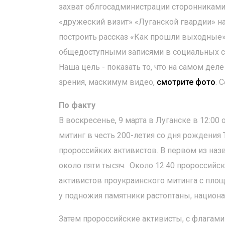
захват облгосадминистрации сторонниками 
«дружеский визит» «Луганской гвардии» н
построить рассказ «Как прошли выходные»
общедоступными записями в социальных се
Наша цель - показать то, что на самом де
зрения, маскимум видео,
смотрите фото
. 
По факту
В воскресенье, 9 марта в Луганске в 12:00
митинг в честь 200-летия со дня рождения
пророссийких активистов. В первом из наз
около пяти тысяч. Около 12:40 пророссийс
активистов проукраинского митинга с площ
у подножия памятники растоптаны, национ
Затем пророссийские активисты, с флагами