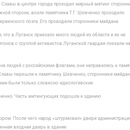
он Славы в центре города проходил мирный митинг сторонн
ной стороне, возле памятника Т.Г. Шевченко проходило
краинского поэта. Его проводили сторонники майдана.
 что в Луганск приехало много людей из области и их не
итонов с группой активистов Луганской гвардии поехали н
на людей с российскими флагами, они направились к памя
Славы перешли к памятнику Шевченко, сторонники майдан
ами были только словесно-идеологиеские.
ченко. Часть митингующих подошла к зданию
ором. После чего народ «штурмовал» двери администраци
нная входная дверь в здание.