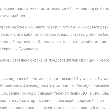
администрации. Никаких столкновений с милицией не было
оточивый газ.
воем рабочем кабинете, говорил, что с ним находятся дети
ашли в его кабинет, в котором, надо сказать, детей не бы
енный ставленник Киева написал заявление об отставке 
 Украины Турчинова.
была выставлена охрана из представителей милиции и нар
лись лидеры общественных организаций Луганска и Луган
убернатором Александром Харитоновым. Громада приглас
. Собрание Громады снимали телекомпании ЛОТ и ЛКТ, бы
ародный губернатор выходил через скайп в прямой эфир
листы задали вопросы по ситуации на сегодняшний день.