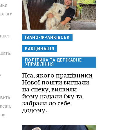
ики
флаги.
вышел
ІВАНО-ФРАНКІВСЬК
ВАКЦИНАЦІЯ
шать.
ПОЛІТИКА ТА ДЕРЖАВНЕ
УПРАВЛІННЯ
Пса, якого працівники
м
Нової пошти вигнали
на спеку, виявили -
йому надали їжу та
овить
забрали до себе
исать
додому.
еня