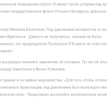
покинула помещение спустя 10 минут после штурма под кр
сили государственные флаги России и Беларуси, красные 
.
атора Михаила Болотских. Под давлением активистов он 
им обратиться. Диалога не получилось: сначала не было
азалось, что председателя Луганской ОГА никто не стал слу
тавка!».
 вынужден написать заявление об отставке. Тут же об это
сандр Харитонов и Арсен Клинчаев.
 здание и он заявил журналистам: «Для того, чтобы остан
 возможные провокации, под давлением был вынужден нап
ридической силы. Продолжаю выполнять возложенные на м