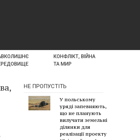
АВКОЛИШНЄ
КОНФЛІКТ, ВІЙНА
ЕРЕДОВИЩЕ
ТА МИР
ва,
НЕ ПРОПУСТІТЬ
У польському
уряді запевняють,
що не планують
вилучати земельні
ділянки для
реалізації проекту
,