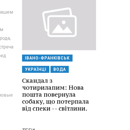
 нашем
ым
рода,
стреча
ред
ІВАНО-ФРАНКІВСЬК
УКРАЇНЦІ
ВОДА
Скандал з
чотирилапим: Нова
пошта повернула
 новые
собаку, що потерпала
від спеки -- світлини.