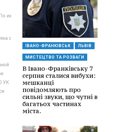
По их
яка с
ІВАНО-ФРАНКІВСЬК
ЛЬВІВ
МИСТЕЦТВО ТА РОЗВАГИ
нной
В Івано-Франківську 7
ое
серпня сталися вибухи:
мешканці
0 УК
повідомляють про
ся
сильні звуки, що чутні в
багатьох частинах
міста.