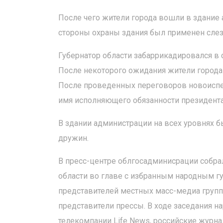
После чего жители города вошли в здание 
стороны охраны здания был применен слез
Губернатор области забаррикадировался в с
После некоторого ожидания жители города з
После проведенных переговоров новоиспеч
имя исполняющего обязанности президента
В здании администрации на всех уровнях 
дружин.
В пресс-центре облгосадминисрации собра
области во главе с избранным народным г
представителей местных масс-медиа групп
представители прессы. В ходе заседания н
телекомпании Life News, российские журна