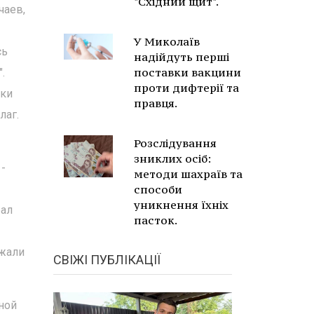
"Східний щит".
чаев,
У Миколаїв
сь
надійдуть перші
поставки вакцини
.
проти дифтерії та
чки
правця.
лаг.
Розслідування
зниклих осіб:
 -
методи шахраїв та
способи
уникнення їхніх
рал
пасток.
ежали
СВІЖІ ПУБЛІКАЦІЇ
ной