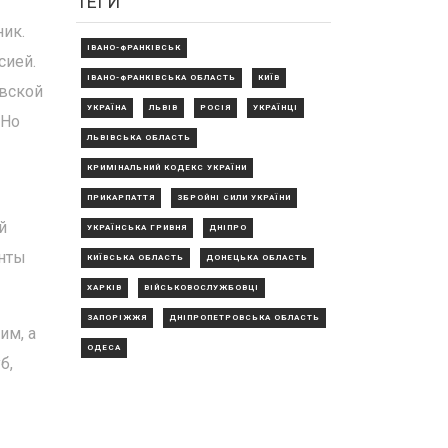
ТЕГИ
ник.
ІВАНО-ФРАНКІВСЬК
сией.
ІВАНО-ФРАНКІВСЬКА ОБЛАСТЬ
КИЇВ
евской
УКРАЇНА
ЛЬВІВ
РОСІЯ
УКРАЇНЦІ
 Но
ЛЬВІВСЬКА ОБЛАСТЬ
КРИМІНАЛЬНИЙ КОДЕКС УКРАЇНИ
ПРИКАРПАТТЯ
ЗБРОЙНІ СИЛИ УКРАЇНИ
й
УКРАЇНСЬКА ГРИВНЯ
ДНІПРО
енты
КИЇВСЬКА ОБЛАСТЬ
ДОНЕЦЬКА ОБЛАСТЬ
ХАРКІВ
ВІЙСЬКОВОСЛУЖБОВЦІ
ЗАПОРІЖЖЯ
ДНІПРОПЕТРОВСЬКА ОБЛАСТЬ
им, а
ОДЕСА
б,