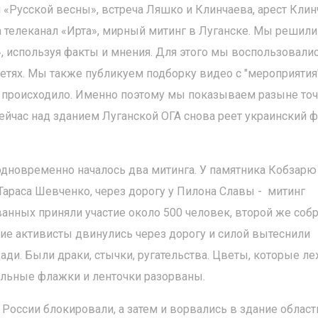
«Русской весны», встреча Ляшко и Клинчаева, арест Клин
а телеканал «Ирта», мирный митинг в Луганске. Мы решили
, используя факты и мнения. Для этого мы воспользовали
тях. Мы также публикуем подборку видео с "мероприятия"
ле происходило. Именно поэтому мы показываем разыне то
Сейчас над зданием Луганской ОГА снова реет украинский ф
 одновременно началось два митинга. У памятника Кобзарю
 Тараса Шевченко, через дорогу у Пилона Славы - митинг
ванных приняли участие около 500 человек, второй же соб
кие активисты двинулись через дорогу и силой вытеснили
ади. Были драки, стычки, ругательства. Цветы, которые л
альные флажки и ленточки разорваны.
 России блокировали, а затем и ворвались в здание област