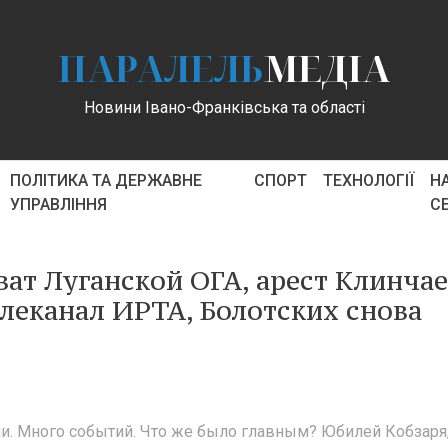
ПАРАЛЕЛЬ
МЕДІА
Новини Івано-Франківська та області
ПОЛІТИКА ТА ДЕРЖАВНЕ
СПОРТ
ТЕХНОЛОГІЇ
Н
УПРАВЛІННЯ
С
ат Луганской ОГА, арест Клинчае
елеканал ИРТА, Болотских снова
ми. Много событий. Что же было главным? Юбилей Кобзаря