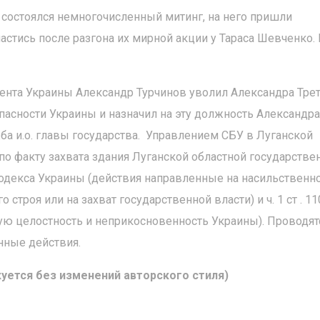
и состоялся немногочисленный митинг, на него пришли
астись после разгона их мирной акции у Тараса Шевченко. 
ента Украины Александр Турчинов уволил Александра Трет
пасности Украины и назначил на эту должность Александра
ба и.о. главы государства. Управлением СБУ в Луганской
по факту захвата здания Луганской областной государстве
 кодекса Украины (действия направленные на насильственн
троя или на захват государственной власти) и ч. 1 ст . 11
ую целостность и неприкосновенность Украины). Проводят
ные действия.
уется без изменений авторского стиля)