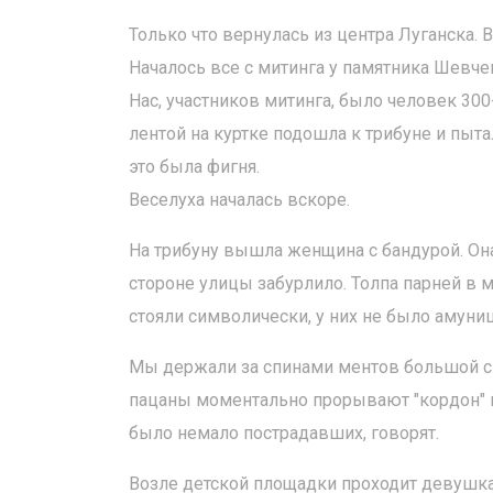
Только что вернулась из центра Луганска. 
Началось все с митинга у памятника Шевчен
Нас, участников митинга, было человек 300
лентой на куртке подошла к трибуне и пыта
это была фигня.
Веселуха началась вскоре.
На трибуну вышла женщина с бандурой. Она
стороне улицы забурлило. Толпа парней в 
стояли символически, у них не было амуни
Мы держали за спинами ментов большой си
пацаны моментально прорывают "кордон" ме
было немало пострадавших, говорят.
Возле детской площадки проходит девушка 