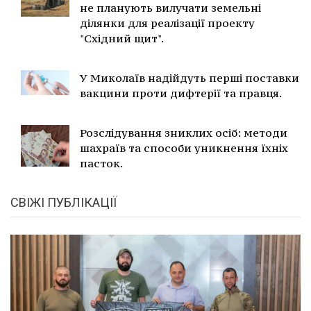
не планують вилучати земельні
ділянки для реалізації проекту
"Східний щит".
У Миколаїв надійдуть перші поставки
вакцини проти дифтерії та правця.
Розслідування зниклих осіб: методи
шахраїв та способи уникнення їхніх
пасток.
СВІЖІ ПУБЛІКАЦІЇ