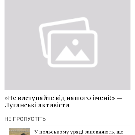
»Не виступайте від нашого імені!» —
Луганські активісти
НЕ ПРОПУСТІТЬ
У польському уряді запевняють, що