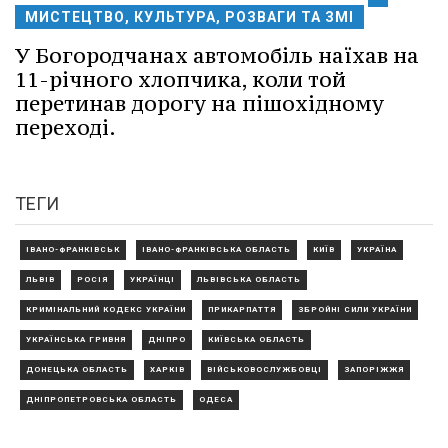
МИСТЕЦТВО, КУЛЬТУРА, РОЗВАГИ ТА ЗМІ
У Богородчанах автомобіль наїхав на
11-річного хлопчика, коли той
перетинав дорогу на пішохідному
переході.
ТЕГИ
ІВАНО-ФРАНКІВСЬК
ІВАНО-ФРАНКІВСЬКА ОБЛАСТЬ
КИЇВ
УКРАЇНА
ЛЬВІВ
РОСІЯ
УКРАЇНЦІ
ЛЬВІВСЬКА ОБЛАСТЬ
КРИМІНАЛЬНИЙ КОДЕКС УКРАЇНИ
ПРИКАРПАТТЯ
ЗБРОЙНІ СИЛИ УКРАЇНИ
УКРАЇНСЬКА ГРИВНЯ
ДНІПРО
КИЇВСЬКА ОБЛАСТЬ
ДОНЕЦЬКА ОБЛАСТЬ
ХАРКІВ
ВІЙСЬКОВОСЛУЖБОВЦІ
ЗАПОРІЖЖЯ
ДНІПРОПЕТРОВСЬКА ОБЛАСТЬ
ОДЕСА