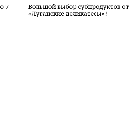
о 7
Большой выбор субпродуктов от
«Луганские деликатесы»!