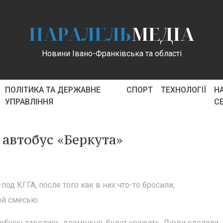
ПАРАЛЕЛЬ
МЕДІА
Новини Івано-Франківська та області
ПОЛІТИКА ТА ДЕРЖАВНЕ
СПОРТ
ТЕХНОЛОГІЇ
Н
УПРАВЛІННЯ
С
 автобус «Беркута»
од КГГА, после того как в них что-то бросили,
ой смесью.
втобусы завелись, возможно, будут уезжать. Люди сделали