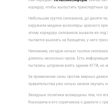
коридор, чтобы выпустить транспортные ср
Небольшая группа силовиков, до десяти че
окружили медики-волонтеры красного крест
этому коридору силовиков вывели из-под К
пытается выехать на Крещатик, у него трес
Напомним, сегодня ночью тысячи силовико
длилось несколько часов. Есть информация
пытались штурмом взять здание КГГА, но 
За применение силы против мирных демонс
правительства уже ночью начали звучать
Западные политики возмущены тем, что ат
Януковича и его соратников о диалоге с г