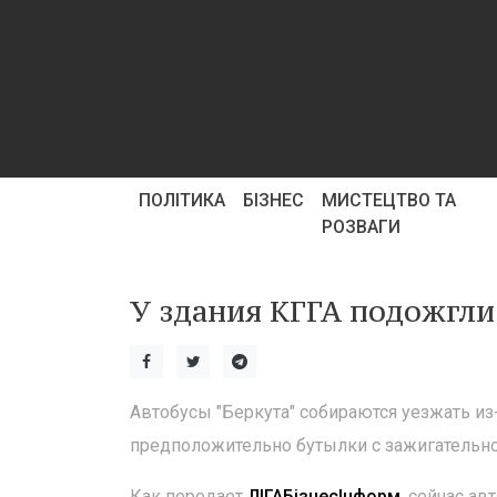
ПОЛІТИКА
БІЗНЕС
МИСТЕЦТВО ТА
РОЗВАГИ
У здания КГГА подожгли
Автобусы "Беркута" собираются уезжать из-п
предположительно бутылки с зажигательн
Как передает
ЛІГАБізнесІнформ
, сейчас а