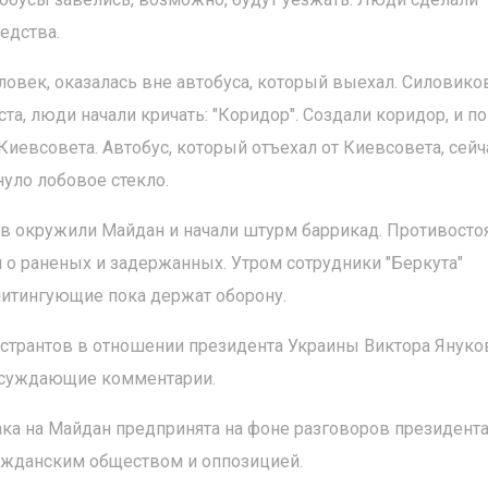
едства.
ловек, оказалась вне автобуса, который выехал. Силовико
а, люди начали кричать: "Коридор". Создали коридор, и по
иевсовета. Автобус, который отъехал от Киевсовета, сейч
нуло лобовое стекло.
в окружили Майдан и начали штурм баррикад. Противосто
 о раненых и задержанных. Утром сотрудники "Беркута"
митингующие пока держат оборону.
трантов в отношении президента Украины Виктора Януко
 осуждающие комментарии.
ака на Майдан предпринята на фоне разговоров президент
ражданским обществом и оппозицией.