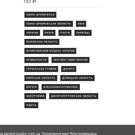
ТЕГИ
ІВАНО-ФРАНКІВСЬК
ІВАНО-ФРАНКІВСЬКА ОБЛАСТЬ
КИЇВ
УКРАЇНА
ЛЬВІВ
РОСІЯ
УКРАЇНЦІ
ЛЬВІВСЬКА ОБЛАСТЬ
КРИМІНАЛЬНИЙ КОДЕКС УКРАЇНИ
ПРИКАРПАТТЯ
ЗБРОЙНІ СИЛИ УКРАЇНИ
УКРАЇНСЬКА ГРИВНЯ
ДНІПРО
КИЇВСЬКА ОБЛАСТЬ
ДОНЕЦЬКА ОБЛАСТЬ
ХАРКІВ
ВІЙСЬКОВОСЛУЖБОВЦІ
ЗАПОРІЖЖЯ
ДНІПРОПЕТРОВСЬКА ОБЛАСТЬ
ОДЕСА
а paralel-media.com.ua. Посилання має бути розміщене