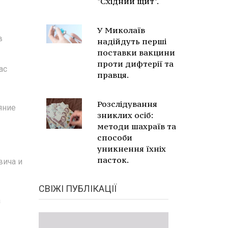
"Східний щит".
У Миколаїв
в
надійдуть перші
поставки вакцини
проти дифтерії та
ас
правця.
Розслідування
яние
зниклих осіб:
методи шахраїв та
способи
уникнення їхніх
пасток.
вича и
СВІЖІ ПУБЛІКАЦІЇ
а