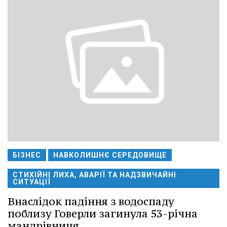
БІЗНЕС
НАВКОЛИШНЄ СЕРЕДОВИЩЕ
СТИХІЙНІ ЛИХА, АВАРІЇ ТА НАДЗВИЧАЙНІ
СИТУАЦІЇ
Внаслідок падіння з водоспаду
поблизу Говерли загинула 53-річна
мандрівниця.