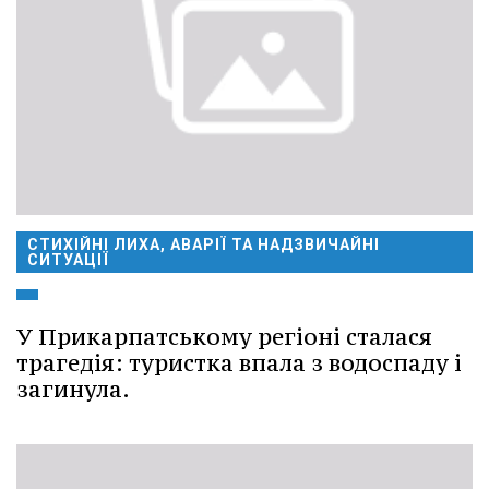
СТИХІЙНІ ЛИХА, АВАРІЇ ТА НАДЗВИЧАЙНІ
СИТУАЦІЇ
У Прикарпатському регіоні сталася
трагедія: туристка впала з водоспаду і
загинула.