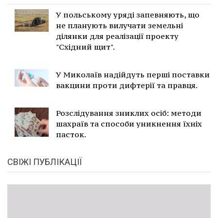
У польському уряді запевняють, що
не планують вилучати земельні
ділянки для реалізації проекту
"Східний щит".
У Миколаїв надійдуть перші поставки
вакцини проти дифтерії та правця.
Розслідування зниклих осіб: методи
шахраїв та способи уникнення їхніх
пасток.
СВІЖІ ПУБЛІКАЦІЇ