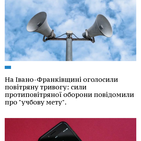
На Івано-Франківщині оголосили
повітряну тривогу: сили
протиповітряної оборони повідомили
про "учбову мету".