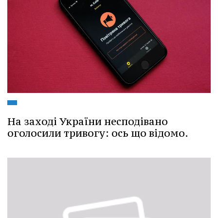
На заході України несподівано
оголосили тривогу: ось що відомо.