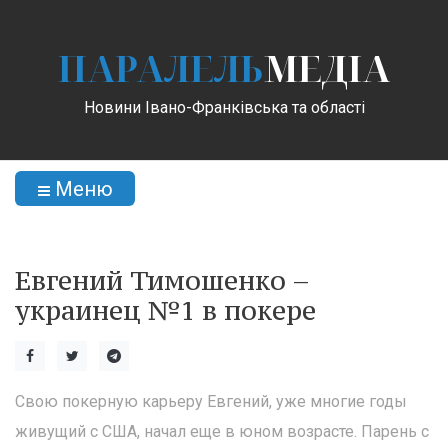
ПАРАЛЕЛЬ
МЕДІА
Новини Івано-Франківська та області
Меню
Евгений Тимошенко –
украинец №1 в покере
Свою покерную карьеру Евгений, уже многие годы
живущий с США, начал еще в юном возрасте. Парень с