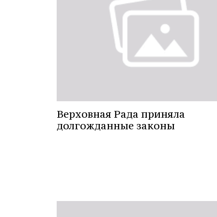
Верховная Рада приняла
долгожданные законы