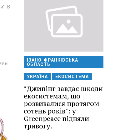
". В
ІВАНО-ФРАНКІВСЬКА
лавы
ОБЛАСТЬ
УКРАЇНА
ЕКОСИСТЕМА
"Джипінг завдає шкоди
екосистемам, що
розвивалися протягом
сотень років": у
Greenpeace підняли
тривогу.