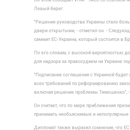
Левый берег.
"Решение руководства Украины стало боль
двери открытыми, - отметил он. - Следую
саммит ЕС-Украина, который состоится в Бр
По его словам, с высокой вероятностью д
для надзора за правосудием на Украине по
"Подписание соглашения с Украиной буде
всех требований по реформированию закон
включая решение проблемы Тимошенко", -
Он считает, что по мере приближения през
принимать необъяснимые и непопулярные 
Дипломат также выразил сомнение, что ЕС