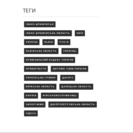
ТЕГИ
ІВАНО-ФРАНКІВСЬК
ІВАНО-ФРАНКІВСЬКА ОБЛАСТЬ
КИЇВ
УКРАЇНА
ЛЬВІВ
РОСІЯ
ЛЬВІВСЬКА ОБЛАСТЬ
УКРАЇНЦІ
КРИМІНАЛЬНИЙ КОДЕКС УКРАЇНИ
ПРИКАРПАТТЯ
ЗБРОЙНІ СИЛИ УКРАЇНИ
УКРАЇНСЬКА ГРИВНЯ
ДНІПРО
КИЇВСЬКА ОБЛАСТЬ
ДОНЕЦЬКА ОБЛАСТЬ
ХАРКІВ
ВІЙСЬКОВОСЛУЖБОВЦІ
ЗАПОРІЖЖЯ
ДНІПРОПЕТРОВСЬКА ОБЛАСТЬ
ОДЕСА