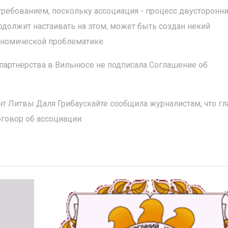
требованием, поскольку ассоциация - процесс двусторонний
родолжит настаивать на этом, может быть создан некий
ономической проблематике.
 партнерства в Вильнюсе не подписала Соглашение об
нт Литвы Даля Грибаускайте сообщила журналистам, что г
оговор об ассоциации.