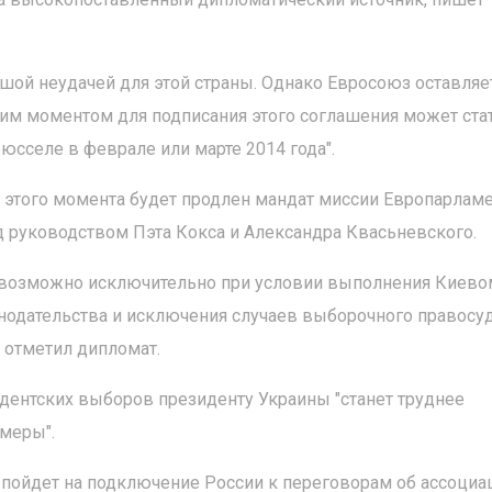
шой неудачей для этой страны. Однако Евросоюз оставляе
щим моментом для подписания этого соглашения может ста
юсселе в феврале или марте 2014 года".
о этого момента будет продлен мандат миссии Европарлам
д руководством Пэта Кокса и Александра Квасьневского.
т возможно исключительно при условии выполнения Киево
одательства и исключения случаев выборочного правосуд
 отметил дипломат.
идентских выборов президенту Украины "станет труднее
меры".
 пойдет на подключение России к переговорам об ассоциа