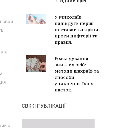
"Східний щит".
У Миколаїв
т свои
надійдуть перші
поставки вакцини
ть
проти дифтерії та
правця.
ента
Розслідування
зниклих осіб:
методи шахраїв та
м
способи
ия,
уникнення їхніх
пасток.
СВІЖІ ПУБЛІКАЦІЇ
ции с