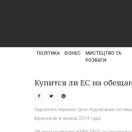
ПОЛІТИКА
БІЗНЕС
МИСТЕЦТВО ТА
РОЗВАГИ
Купится ли ЕС на обеща
Евросоюз перенес срок подписания соглаше
Брюсселе в начале 2014 года.
Об этом сообщает ИТАР-ТАСС со ссылкой н