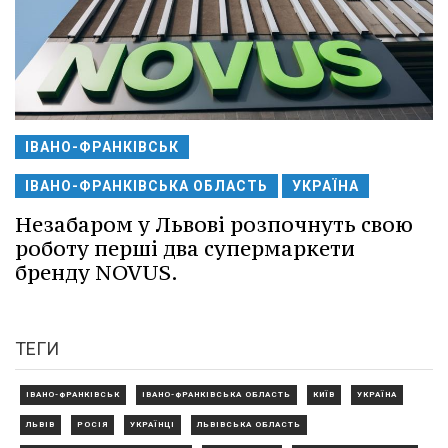
ІВАНО-ФРАНКІВСЬК
ІВАНО-ФРАНКІВСЬКА ОБЛАСТЬ
УКРАЇНА
Незабаром у Львові розпочнуть свою
роботу перші два супермаркети
бренду NOVUS.
ТЕГИ
ІВАНО-ФРАНКІВСЬК
ІВАНО-ФРАНКІВСЬКА ОБЛАСТЬ
КИЇВ
УКРАЇНА
ЛЬВІВ
РОСІЯ
УКРАЇНЦІ
ЛЬВІВСЬКА ОБЛАСТЬ