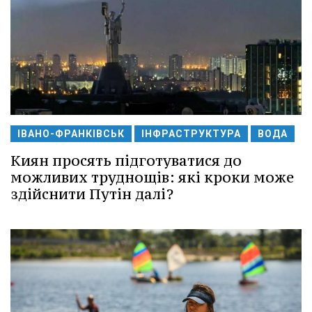
ІВАНО-ФРАНКІВСЬК
ІНФРАСТРУКТУРА
ВОДА
Киян просять підготуватися до
можливих труднощів: які кроки може
здійснити Путін далі?