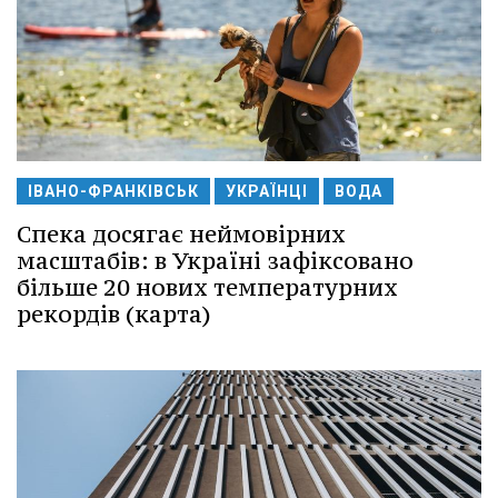
ІВАНО-ФРАНКІВСЬК
УКРАЇНЦІ
ВОДА
Спека досягає неймовірних
масштабів: в Україні зафіксовано
більше 20 нових температурних
рекордів (карта)