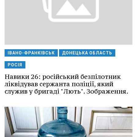
ІВАНО-ФРАНКІВСЬК
ДОНЕЦЬКА ОБЛАСТЬ
РОСІЯ
Навики 26: російський безпілотник
ліквідував сержанта поліції, який
служив у бригаді "Лють". Зображення.