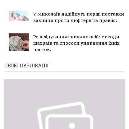
У Миколаїв надійдуть перші поставки
вакцини проти дифтерії та правця.
Розслідування зниклих осіб: методи
шахраїв та способи уникнення їхніх
пасток.
СВІЖІ ПУБЛІКАЦІЇ