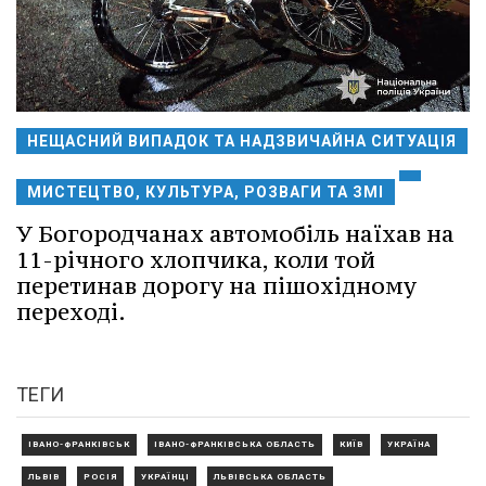
НЕЩАСНИЙ ВИПАДОК ТА НАДЗВИЧАЙНА СИТУАЦІЯ
МИСТЕЦТВО, КУЛЬТУРА, РОЗВАГИ ТА ЗМІ
У Богородчанах автомобіль наїхав на
11-річного хлопчика, коли той
перетинав дорогу на пішохідному
переході.
ТЕГИ
ІВАНО-ФРАНКІВСЬК
ІВАНО-ФРАНКІВСЬКА ОБЛАСТЬ
КИЇВ
УКРАЇНА
ЛЬВІВ
РОСІЯ
УКРАЇНЦІ
ЛЬВІВСЬКА ОБЛАСТЬ