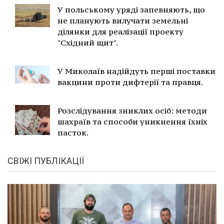
У польському уряді запевняють, що
не планують вилучати земельні
ділянки для реалізації проекту
"Східний щит".
У Миколаїв надійдуть перші поставки
вакцини проти дифтерії та правця.
Розслідування зниклих осіб: методи
шахраїв та способи уникнення їхніх
пасток.
СВІЖІ ПУБЛІКАЦІЇ