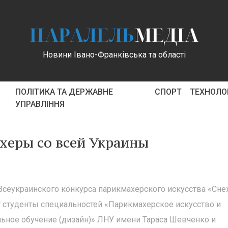
ПАРАЛЕЛЬ
МЕДІА
Новини Івано-Франківська та області
ПОЛІТИКА ТА ДЕРЖАВНЕ
СПОРТ
ТЕХНОЛОГ
УПРАВЛІННЯ
херы со всей Украины
л Всеукраинского конкурса парикмахерского искусства «Сн
ят студенты специальностей «Парикмахерское искусство и
ьное обучение (дизайн)» ЛНУ имени Тараса Шевченко и