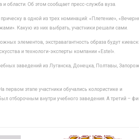
и области. Об этом сообщает пресс-служба вуза.
прическу в одной из трех номинаций: «Плетение», «Вечерн
ижами». Какую из них выбрать, участники решали сами.
ложных элементов, экстравагантность образа будут киевск
кусства и технологи-эксперты компании «Estel».
учебных заведений из Луганска, Донецка, Полтавы, Запорож
 На первом этапе участники обучались колористике и
был отборочным внутри учебного заведения. А третий – фи