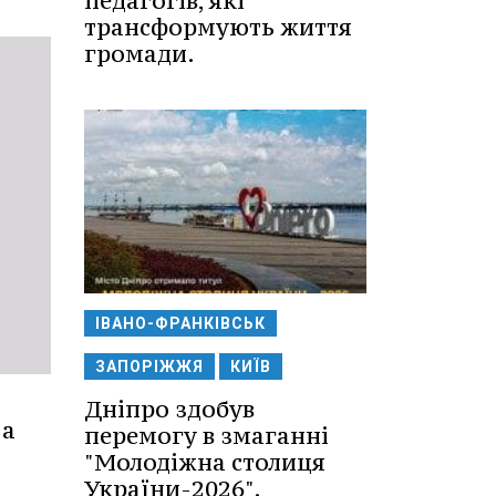
педагогів, які
трансформують життя
громади.
ІВАНО-ФРАНКІВСЬК
ЗАПОРІЖЖЯ
КИЇВ
Дніпро здобув
 а
перемогу в змаганні
"Молодіжна столиця
України-2026".