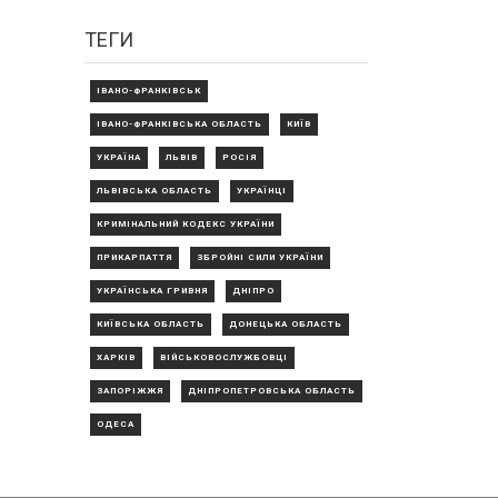
ТЕГИ
ІВАНО-ФРАНКІВСЬК
ІВАНО-ФРАНКІВСЬКА ОБЛАСТЬ
КИЇВ
УКРАЇНА
ЛЬВІВ
РОСІЯ
ЛЬВІВСЬКА ОБЛАСТЬ
УКРАЇНЦІ
КРИМІНАЛЬНИЙ КОДЕКС УКРАЇНИ
ПРИКАРПАТТЯ
ЗБРОЙНІ СИЛИ УКРАЇНИ
УКРАЇНСЬКА ГРИВНЯ
ДНІПРО
КИЇВСЬКА ОБЛАСТЬ
ДОНЕЦЬКА ОБЛАСТЬ
ХАРКІВ
ВІЙСЬКОВОСЛУЖБОВЦІ
ЗАПОРІЖЖЯ
ДНІПРОПЕТРОВСЬКА ОБЛАСТЬ
ОДЕСА