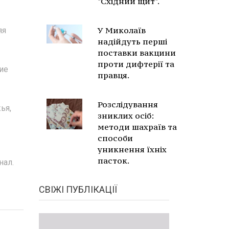
"Східний щит".
У Миколаїв
яя
надійдуть перші
поставки вакцини
проти дифтерії та
ие
правця.
Розслідування
ья,
зниклих осіб:
методи шахраїв та
способи
уникнення їхніх
пасток.
нал.
СВІЖІ ПУБЛІКАЦІЇ