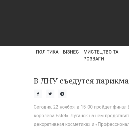
ПОЛІТИКА
БІЗНЕС
МИСТЕЦТВО ТА
РОЗВАГИ
В ЛНУ съедутся парикма
Сегодня, 22 ноября, в 15-00 пройдет фина
королева Estel». Луганск на нем представ
декоративная косметика» и «Профессионал