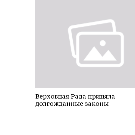
Верховная Рада приняла
долгожданные законы