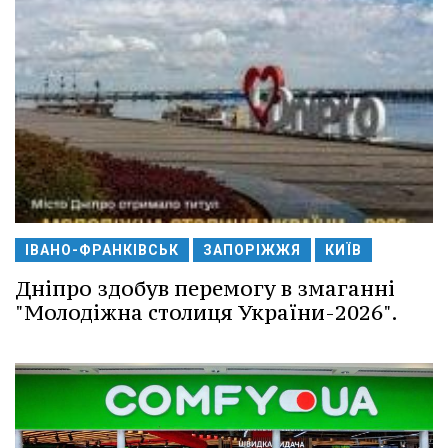
ІВАНО-ФРАНКІВСЬК
ЗАПОРІЖЖЯ
КИЇВ
Дніпро здобув перемогу в змаганні
"Молодіжна столиця України-2026".