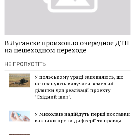
В Луганске произошло очередное ДТП
на пешеходном переходе
НЕ ПРОПУСТІТЬ
У польському уряді запевняють, що
не планують вилучати земельні
ділянки для реалізації проекту
"Східний щит".
У Миколаїв надійдуть перші поставки
вакцини проти дифтерії та правця.