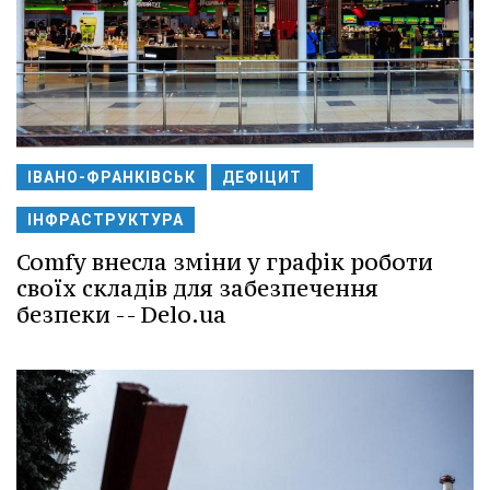
ІВАНО-ФРАНКІВСЬК
ДЕФІЦИТ
ІНФРАСТРУКТУРА
Comfy внесла зміни у графік роботи
своїх складів для забезпечення
безпеки -- Delo.ua