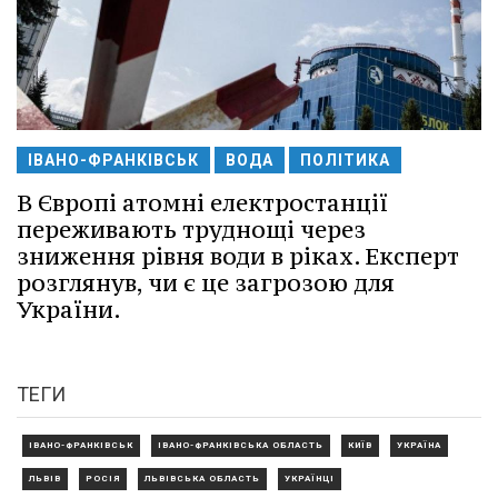
ІВАНО-ФРАНКІВСЬК
ВОДА
ПОЛІТИКА
В Європі атомні електростанції
переживають труднощі через
зниження рівня води в ріках. Експерт
розглянув, чи є це загрозою для
України.
ТЕГИ
ІВАНО-ФРАНКІВСЬК
ІВАНО-ФРАНКІВСЬКА ОБЛАСТЬ
КИЇВ
УКРАЇНА
ЛЬВІВ
РОСІЯ
ЛЬВІВСЬКА ОБЛАСТЬ
УКРАЇНЦІ