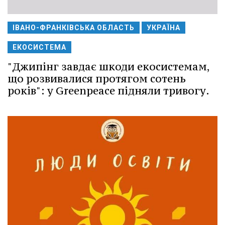
ІВАНО-ФРАНКІВСЬКА ОБЛАСТЬ
УКРАЇНА
ЕКОСИСТЕМА
"Джипінг завдає шкоди екосистемам,
що розвивалися протягом сотень
років": у Greenpeace підняли тривогу.