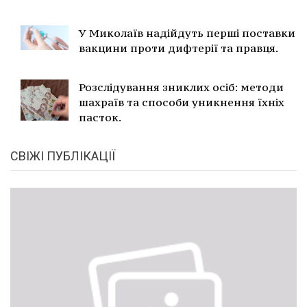
У Миколаїв надійдуть перші поставки
вакцини проти дифтерії та правця.
Розслідування зниклих осіб: методи
шахраїв та способи уникнення їхніх
пасток.
СВІЖІ ПУБЛІКАЦІЇ