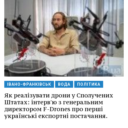
ІВАНО-ФРАНКІВСЬК
ВОДА
ПОЛІТИКА
Як реалізувати дрони у Сполучених
Штатах: інтерв'ю з генеральним
директором F-Drones про перші
українські експортні постачання.