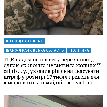
ІВАНО-ФРАНКІВСЬК
ІВАНО-ФРАНКІВСЬКА ОБЛАСТЬ
ПОЛІТИКА
ТЦК надіслав повістку через пошту,
однак Укрпошта не виявила жодних її
слідів. Суд ухвалив рішення скасувати
штраф у розмірі 17 тисяч гривень для
військового з інвалідністю - sud.ua.