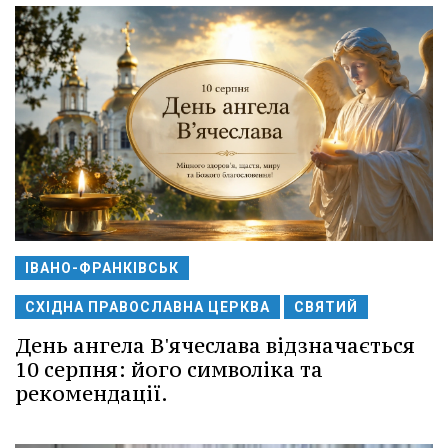
ІВАНО-ФРАНКІВСЬК
СХІДНА ПРАВОСЛАВНА ЦЕРКВА
СВЯТИЙ
День ангела В'ячеслава відзначається
10 серпня: його символіка та
рекомендації.