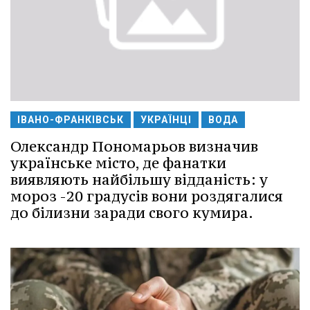
ІВАНО-ФРАНКІВСЬК
УКРАЇНЦІ
ВОДА
Олександр Пономарьов визначив
українське місто, де фанатки
виявляють найбільшу відданість: у
мороз -20 градусів вони роздягалися
до білизни заради свого кумира.