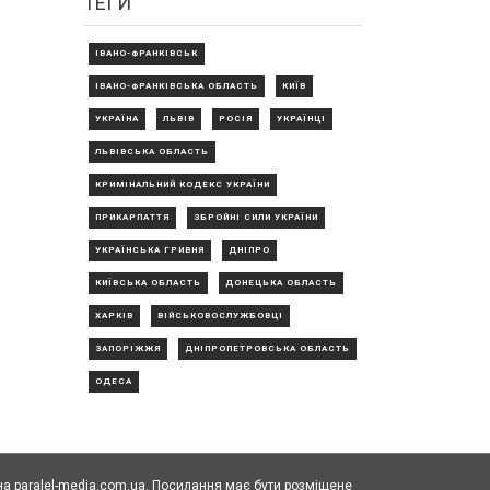
ТЕГИ
ІВАНО-ФРАНКІВСЬК
ІВАНО-ФРАНКІВСЬКА ОБЛАСТЬ
КИЇВ
УКРАЇНА
ЛЬВІВ
РОСІЯ
УКРАЇНЦІ
ЛЬВІВСЬКА ОБЛАСТЬ
КРИМІНАЛЬНИЙ КОДЕКС УКРАЇНИ
ПРИКАРПАТТЯ
ЗБРОЙНІ СИЛИ УКРАЇНИ
УКРАЇНСЬКА ГРИВНЯ
ДНІПРО
КИЇВСЬКА ОБЛАСТЬ
ДОНЕЦЬКА ОБЛАСТЬ
ХАРКІВ
ВІЙСЬКОВОСЛУЖБОВЦІ
ЗАПОРІЖЖЯ
ДНІПРОПЕТРОВСЬКА ОБЛАСТЬ
ОДЕСА
а paralel-media.com.ua. Посилання має бути розміщене