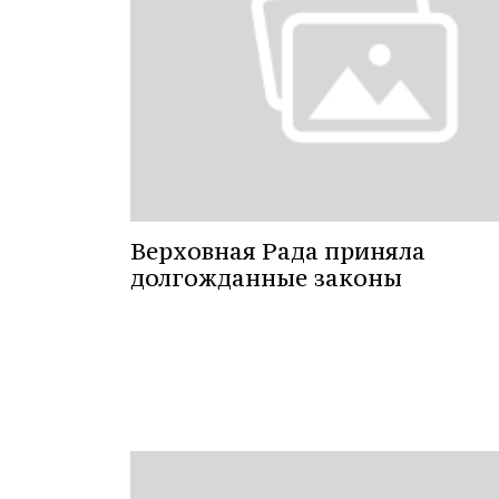
Верховная Рада приняла
долгожданные законы