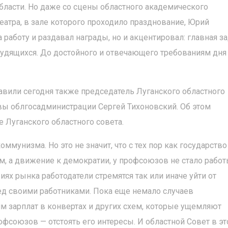
ласти. Но даже со сцены областного академического
атра, в зале которого проходило празднование, Юрий
 работу и раздавал награды, но и акцентировал: главная з
удящихся. До достойного и отвечающего требованиям дня
вили сегодня также председатель Луганского областного
авы облгосадминистрации Сергей Тихоновский. Об этом
 Луганского областного совета.
мунизма. Но это не значит, что с тех пор как государство
, а движение к демократии, у профсоюзов не стало работ
иях рынка работодатели стремятся так или иначе уйти от
д своими работниками. Пока еще немало случаев
м зарплат в конвертах и других схем, которые ущемляют
офсоюзов — отстоять его интересы. И областной Совет в э