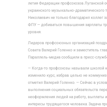
летия Федерации профсоюзов Луганской об
украинского музыкально-драматического те
Николаевич не только благодарил коллег за
ФПУ — добиваться повышения зарплаты тр
уровня.
Лидеров профсоюзных организаций поздра
Совета Валерий Голенко и заместитель гл
Параллель-медиа сообщили в пресс-службе
— Когда-то профсоюзы называли школой ком
изменило курс, избрав целью не коммунизм
отметил Валерий Голенко. — Сейчас в услов
выполнения социальных обязательств пере
неоформления людей на работу, выплаты и
интересы трудящегося человека. Задача пр