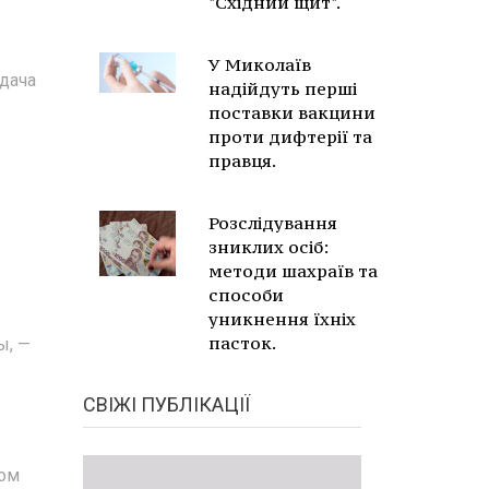
"Східний щит".
У Миколаїв
адача
надійдуть перші
поставки вакцини
проти дифтерії та
правця.
Розслідування
зниклих осіб:
методи шахраїв та
способи
уникнення їхніх
пасток.
ы, —
СВІЖІ ПУБЛІКАЦІЇ
том