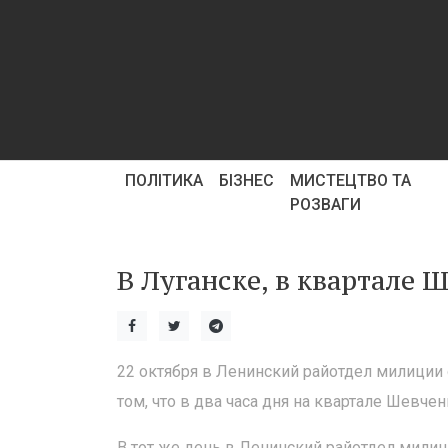
ПОЛІТИКА
БІЗНЕС
МИСТЕЦТВО ТА
РОЗВАГИ
В Луганске, в квартале
22 октября в Ленинский райотдел милиции 
том, что в два часа дня на квартале Шевч
В тот же день в Ленинский райотдел милици