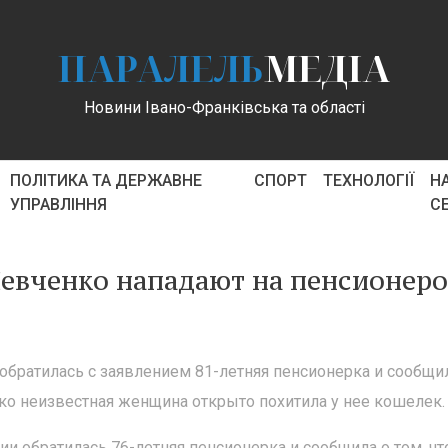
ПАРАЛЕЛЬ
МЕДІА
Новини Івано-Франківська та області
ПОЛІТИКА ТА ДЕРЖАВНЕ
СПОРТ
ТЕХНОЛОГІЇ
Н
УПРАВЛІННЯ
С
 Шевченко нападают на пенсионер
обратилась с заявлением 81-летняя пенсионерка и сообщи
енко неизвестная женщина открыто похитила у нее кошелек.
и обратилась 76-летняя пенсионерка и сообщила о том, чт