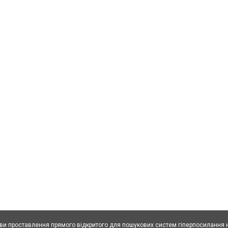
ови проставлення прямого відкритого для пошукових систем гіперпосилання н