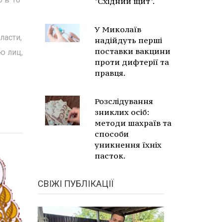
"Східний щит".
У Миколаїв
ласти,
надійдуть перші
поставки вакцини
ю лиц,
проти дифтерії та
правця.
Розслідування
зниклих осіб:
методи шахраїв та
способи
уникнення їхніх
пасток.
СВІЖІ ПУБЛІКАЦІЇ