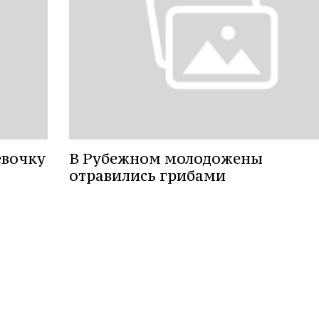
евочку
В Рубежном молодожены
отравились грибами