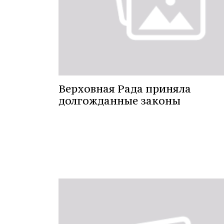
Верховная Рада приняла
долгожданные законы