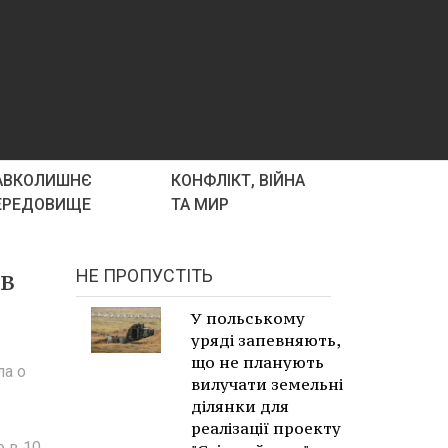
АВКОЛИШНЄ
КОНФЛІКТ, ВІЙНА
ЕРЕДОВИЩЕ
ТА МИР
ов
НЕ ПРОПУСТІТЬ
У польському
уряді запевняють,
що не планують
ла о
вилучати земельні
ділянки для
реалізації проекту
о в 10