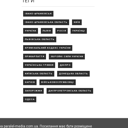
ТЕГИ
ІВАНО-ФРАНКІВСЬК
ІВАНО-ФРАНКІВСЬКА ОБЛАСТЬ
КИЇВ
УКРАЇНА
ЛЬВІВ
РОСІЯ
УКРАЇНЦІ
ЛЬВІВСЬКА ОБЛАСТЬ
КРИМІНАЛЬНИЙ КОДЕКС УКРАЇНИ
ПРИКАРПАТТЯ
ЗБРОЙНІ СИЛИ УКРАЇНИ
УКРАЇНСЬКА ГРИВНЯ
ДНІПРО
КИЇВСЬКА ОБЛАСТЬ
ДОНЕЦЬКА ОБЛАСТЬ
ХАРКІВ
ВІЙСЬКОВОСЛУЖБОВЦІ
ЗАПОРІЖЖЯ
ДНІПРОПЕТРОВСЬКА ОБЛАСТЬ
ОДЕСА
а paralel-media.com.ua. Посилання має бути розміщене