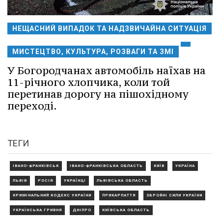
НЕЩАСНИЙ ВИПАДОК ТА НАДЗВИЧАЙНА СИТУАЦІЯ
МИСТЕЦТВО, КУЛЬТУРА, РОЗВАГИ ТА ЗМІ
У Богородчанах автомобіль наїхав на
11-річного хлопчика, коли той
перетинав дорогу на пішохідному
переході.
ТЕГИ
ІВАНО-ФРАНКІВСЬК
ІВАНО-ФРАНКІВСЬКА ОБЛАСТЬ
КИЇВ
УКРАЇНА
ЛЬВІВ
РОСІЯ
УКРАЇНЦІ
ЛЬВІВСЬКА ОБЛАСТЬ
КРИМІНАЛЬНИЙ КОДЕКС УКРАЇНИ
ПРИКАРПАТТЯ
ЗБРОЙНІ СИЛИ УКРАЇНИ
УКРАЇНСЬКА ГРИВНЯ
ДНІПРО
КИЇВСЬКА ОБЛАСТЬ