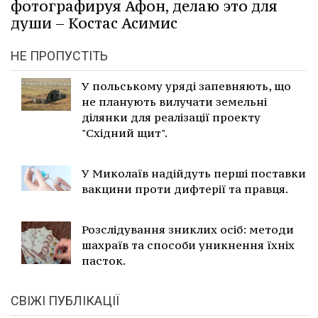
фотографируя Афон, делаю это для
души – Костас Асимис
НЕ ПРОПУСТІТЬ
У польському уряді запевняють, що
не планують вилучати земельні
ділянки для реалізації проекту
"Східний щит".
У Миколаїв надійдуть перші поставки
вакцини проти дифтерії та правця.
Розслідування зниклих осіб: методи
шахраїв та способи уникнення їхніх
пасток.
СВІЖІ ПУБЛІКАЦІЇ