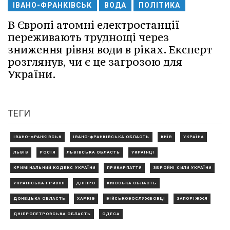
ІВАНО-ФРАНКІВСЬК
ВОДА
ПОЛІТИКА
В Європі атомні електростанції
переживають труднощі через
зниження рівня води в ріках. Експерт
розглянув, чи є це загрозою для
України.
ТЕГИ
ІВАНО-ФРАНКІВСЬК
ІВАНО-ФРАНКІВСЬКА ОБЛАСТЬ
КИЇВ
УКРАЇНА
ЛЬВІВ
РОСІЯ
ЛЬВІВСЬКА ОБЛАСТЬ
УКРАЇНЦІ
КРИМІНАЛЬНИЙ КОДЕКС УКРАЇНИ
ПРИКАРПАТТЯ
ЗБРОЙНІ СИЛИ УКРАЇНИ
УКРАЇНСЬКА ГРИВНЯ
ДНІПРО
КИЇВСЬКА ОБЛАСТЬ
ДОНЕЦЬКА ОБЛАСТЬ
ХАРКІВ
ВІЙСЬКОВОСЛУЖБОВЦІ
ЗАПОРІЖЖЯ
ДНІПРОПЕТРОВСЬКА ОБЛАСТЬ
ОДЕСА