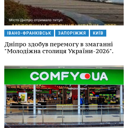
ІВАНО-ФРАНКІВСЬК
ЗАПОРІЖЖЯ
КИЇВ
Дніпро здобув перемогу в змаганні
"Молодіжна столиця України-2026".