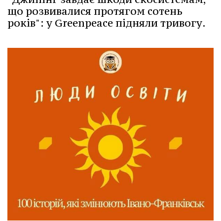
що розвивалися протягом сотень
років": у Greenpeace підняли тривогу.