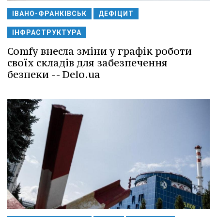
ІВАНО-ФРАНКІВСЬК
ДЕФІЦИТ
ІНФРАСТРУКТУРА
Comfy внесла зміни у графік роботи
своїх складів для забезпечення
безпеки -- Delo.ua