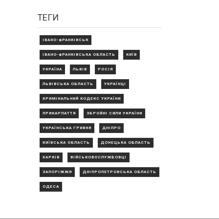
ТЕГИ
ІВАНО-ФРАНКІВСЬК
ІВАНО-ФРАНКІВСЬКА ОБЛАСТЬ
КИЇВ
УКРАЇНА
ЛЬВІВ
РОСІЯ
ЛЬВІВСЬКА ОБЛАСТЬ
УКРАЇНЦІ
КРИМІНАЛЬНИЙ КОДЕКС УКРАЇНИ
ПРИКАРПАТТЯ
ЗБРОЙНІ СИЛИ УКРАЇНИ
УКРАЇНСЬКА ГРИВНЯ
ДНІПРО
КИЇВСЬКА ОБЛАСТЬ
ДОНЕЦЬКА ОБЛАСТЬ
ХАРКІВ
ВІЙСЬКОВОСЛУЖБОВЦІ
ЗАПОРІЖЖЯ
ДНІПРОПЕТРОВСЬКА ОБЛАСТЬ
ОДЕСА