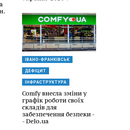
а
н.
ІВАНО-ФРАНКІВСЬК
ДЕФІЦИТ
ІНФРАСТРУКТУРА
Comfy внесла зміни у
графік роботи своїх
складів для
забезпечення безпеки -
- Delo.ua