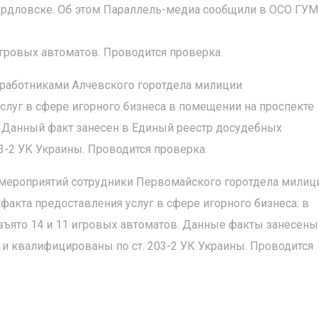
вердловске. Об этом Параллель-медиа сообщили в ОСО ГУ
гровых автоматов. Проводится проверка.
 работниками Алчевского горотдела милиции
слуг в сфере игорного бизнеса в помещении на проспекте
. Данный факт занесен в Единый реестр досудебных
3-2 УК Украины. Проводится проверка.
 мероприятий сотрудники Первомайского горотдела милиц
акта предоставления услуг в сфере игорного бизнеса: в
ъято 14 и 11 игровых автоматов. Данные факты занесены
и квалифицированы по ст. 203-2 УК Украины. Проводится