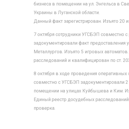
бизнеса в помещении на ул. Энгельса в С
Украины в Луганской области.
Данный факт зарегистрирован. Изъято 20 и
7 октября сотрудники УГСБЭП совместно с
задокументировали факт предоставления у
Металлургов. Изъято 5 игровых автоматов
расследований и квалифицирован по ст. 20
8 октября в ходе проведения оперативных
совместно с УГСБЭП задокументировали 2 ф
помещении на улицах Куйбышева и Ким. Из
Единый реестр досудебных расследований 
проверка.