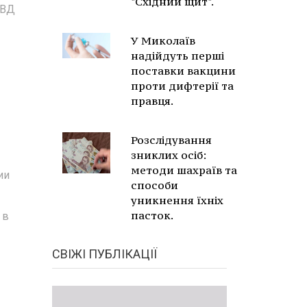
"Східний щит".
МВД
У Миколаїв
надійдуть перші
поставки вакцини
проти дифтерії та
правця.
Розслідування
зниклих осіб:
методи шахраїв та
ии
способи
уникнення їхніх
пасток.
 в
СВІЖІ ПУБЛІКАЦІЇ