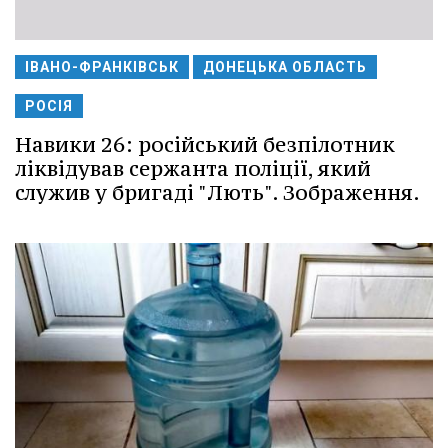
ІВАНО-ФРАНКІВСЬК
ДОНЕЦЬКА ОБЛАСТЬ
РОСІЯ
Навики 26: російський безпілотник
ліквідував сержанта поліції, який
служив у бригаді "Лють". Зображення.