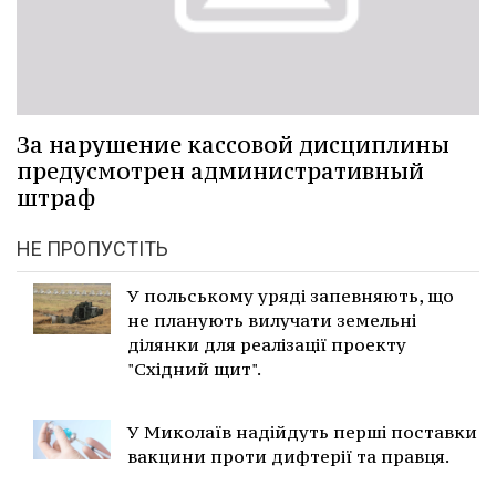
За нарушение кассовой дисциплины
предусмотрен административный
штраф
НЕ ПРОПУСТІТЬ
У польському уряді запевняють, що
не планують вилучати земельні
ділянки для реалізації проекту
"Східний щит".
У Миколаїв надійдуть перші поставки
вакцини проти дифтерії та правця.