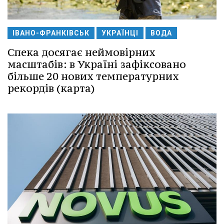
ІВАНО-ФРАНКІВСЬК
УКРАЇНЦІ
ВОДА
Спека досягає неймовірних
масштабів: в Україні зафіксовано
більше 20 нових температурних
рекордів (карта)