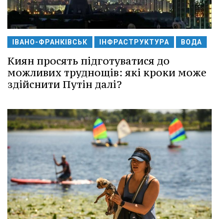
ІВАНО-ФРАНКІВСЬК
ІНФРАСТРУКТУРА
ВОДА
Киян просять підготуватися до
можливих труднощів: які кроки може
здійснити Путін далі?