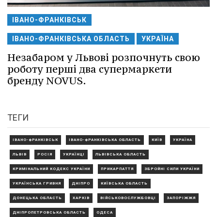
ІВАНО-ФРАНКІВСЬК
ІВАНО-ФРАНКІВСЬКА ОБЛАСТЬ
УКРАЇНА
Незабаром у Львові розпочнуть свою
роботу перші два супермаркети
бренду NOVUS.
ТЕГИ
ІВАНО-ФРАНКІВСЬК
ІВАНО-ФРАНКІВСЬКА ОБЛАСТЬ
КИЇВ
УКРАЇНА
ЛЬВІВ
РОСІЯ
УКРАЇНЦІ
ЛЬВІВСЬКА ОБЛАСТЬ
КРИМІНАЛЬНИЙ КОДЕКС УКРАЇНИ
ПРИКАРПАТТЯ
ЗБРОЙНІ СИЛИ УКРАЇНИ
УКРАЇНСЬКА ГРИВНЯ
ДНІПРО
КИЇВСЬКА ОБЛАСТЬ
ДОНЕЦЬКА ОБЛАСТЬ
ХАРКІВ
ВІЙСЬКОВОСЛУЖБОВЦІ
ЗАПОРІЖЖЯ
ДНІПРОПЕТРОВСЬКА ОБЛАСТЬ
ОДЕСА