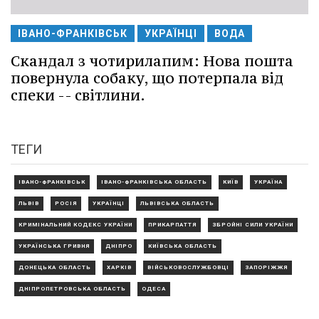
ІВАНО-ФРАНКІВСЬК
УКРАЇНЦІ
ВОДА
Скандал з чотирилапим: Нова пошта
повернула собаку, що потерпала від
спеки -- світлини.
ТЕГИ
ІВАНО-ФРАНКІВСЬК
ІВАНО-ФРАНКІВСЬКА ОБЛАСТЬ
КИЇВ
УКРАЇНА
ЛЬВІВ
РОСІЯ
УКРАЇНЦІ
ЛЬВІВСЬКА ОБЛАСТЬ
КРИМІНАЛЬНИЙ КОДЕКС УКРАЇНИ
ПРИКАРПАТТЯ
ЗБРОЙНІ СИЛИ УКРАЇНИ
УКРАЇНСЬКА ГРИВНЯ
ДНІПРО
КИЇВСЬКА ОБЛАСТЬ
ДОНЕЦЬКА ОБЛАСТЬ
ХАРКІВ
ВІЙСЬКОВОСЛУЖБОВЦІ
ЗАПОРІЖЖЯ
ДНІПРОПЕТРОВСЬКА ОБЛАСТЬ
ОДЕСА