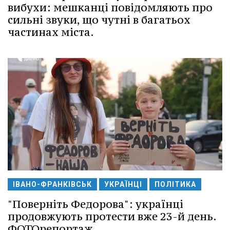
вибухи: мешканці повідомляють про
сильні звуки, що чутні в багатьох
частинах міста.
ІВАНО-ФРАНКІВСЬК
УКРАЇНЦІ
ПОЛІТИКА
"Поверніть Федорова": українці
продовжують протести вже 23-й день.
ФОТОрепортаж.