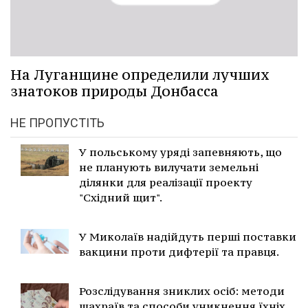
На Луганщине определили лучших
знатоков природы Донбасса
НЕ ПРОПУСТІТЬ
У польському уряді запевняють, що
не планують вилучати земельні
ділянки для реалізації проекту
"Східний щит".
У Миколаїв надійдуть перші поставки
вакцини проти дифтерії та правця.
Розслідування зниклих осіб: методи
шахраїв та способи уникнення їхніх