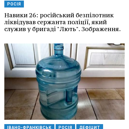
РОСІЯ
Навики 26: російський безпілотник
ліквідував сержанта поліції, який
служив у бригаді "Лють". Зображення.
ІВАНО-ФРАНКІВСЬК
РОСІЯ
ДЕФІЦИТ