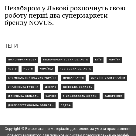
Незабаром у Львові розпочнуть свою
роботу перші два супермаркети
бренду NOVUS.
ТЕГИ
ІВАНО-ФРАНКІВСЬК
ІВАНО-ФРАНКІВСЬКА ОБЛАСТЬ
КИЇВ
УКРАЇНА
ЛЬВІВ
РОСІЯ
УКРАЇНЦІ
ЛЬВІВСЬКА ОБЛАСТЬ
КРИМІНАЛЬНИЙ КОДЕКС УКРАЇНИ
ПРИКАРПАТТЯ
ЗБРОЙНІ СИЛИ УКРАЇНИ
УКРАЇНСЬКА ГРИВНЯ
ДНІПРО
КИЇВСЬКА ОБЛАСТЬ
ДОНЕЦЬКА ОБЛАСТЬ
ХАРКІВ
ВІЙСЬКОВОСЛУЖБОВЦІ
ЗАПОРІЖЖЯ
ДНІПРОПЕТРОВСЬКА ОБЛАСТЬ
ОДЕСА
Copyright © Використання матеріалів дозволено за умови проставлення
прямого відкритого для пошукових систем гіперпосилання на paralel-