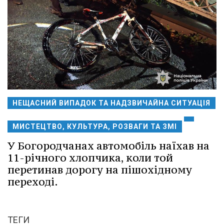
НЕЩАСНИЙ ВИПАДОК ТА НАДЗВИЧАЙНА СИТУАЦІЯ
МИСТЕЦТВО, КУЛЬТУРА, РОЗВАГИ ТА ЗМІ
У Богородчанах автомобіль наїхав на
11-річного хлопчика, коли той
перетинав дорогу на пішохідному
переході.
ТЕГИ