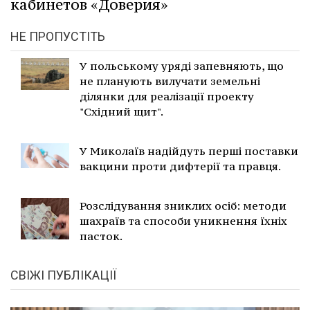
кабинетов «Доверия»
НЕ ПРОПУСТІТЬ
У польському уряді запевняють, що
не планують вилучати земельні
ділянки для реалізації проекту
"Східний щит".
У Миколаїв надійдуть перші поставки
вакцини проти дифтерії та правця.
Розслідування зниклих осіб: методи
шахраїв та способи уникнення їхніх
пасток.
СВІЖІ ПУБЛІКАЦІЇ