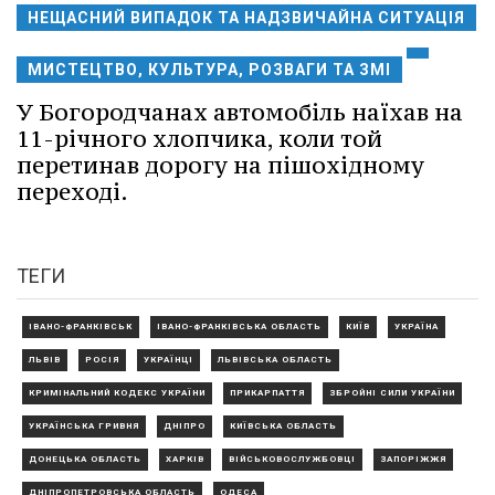
НЕЩАСНИЙ ВИПАДОК ТА НАДЗВИЧАЙНА СИТУАЦІЯ
МИСТЕЦТВО, КУЛЬТУРА, РОЗВАГИ ТА ЗМІ
У Богородчанах автомобіль наїхав на
11-річного хлопчика, коли той
перетинав дорогу на пішохідному
переході.
ТЕГИ
ІВАНО-ФРАНКІВСЬК
ІВАНО-ФРАНКІВСЬКА ОБЛАСТЬ
КИЇВ
УКРАЇНА
ЛЬВІВ
РОСІЯ
УКРАЇНЦІ
ЛЬВІВСЬКА ОБЛАСТЬ
КРИМІНАЛЬНИЙ КОДЕКС УКРАЇНИ
ПРИКАРПАТТЯ
ЗБРОЙНІ СИЛИ УКРАЇНИ
УКРАЇНСЬКА ГРИВНЯ
ДНІПРО
КИЇВСЬКА ОБЛАСТЬ
ДОНЕЦЬКА ОБЛАСТЬ
ХАРКІВ
ВІЙСЬКОВОСЛУЖБОВЦІ
ЗАПОРІЖЖЯ
ДНІПРОПЕТРОВСЬКА ОБЛАСТЬ
ОДЕСА