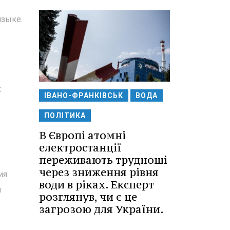
языке.
х
ІВАНО-ФРАНКІВСЬК
ВОДА
ПОЛІТИКА
В Європі атомні
електростанції
переживають труднощі
через зниження рівня
ия
води в ріках. Експерт
й
розглянув, чи є це
загрозою для України.