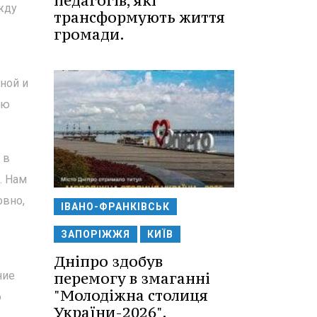
педагогів, які
жду
трансформують життя
громади.
ной и
сю
 в
. Нам
овно,
ІВАНО-ФРАНКІВСЬК
ЗАПОРІЖЖЯ
КИЇВ
Дніпро здобув
ние
перемогу в змаганні
"Молодіжна столиця
ю
України-2026".