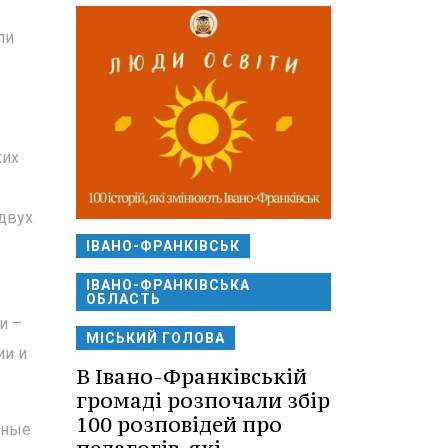
ли
ких
двух
ІВАНО-ФРАНКІВСЬК
ІВАНО-ФРАНКІВСЬКА
ОБЛАСТЬ
и –
МІСЬКИЙ ГОЛОВА
ии и
В Івано-Франківській
громаді розпочали збір
100 розповідей про
нные