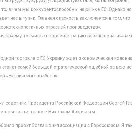
ные руды, кукурузу, углеродистую сталь, металлопрокат,
о то, в чем мы конкурентоспособны на рынке ЕС. Однако на
ет нас в тупик. Главная опасность заключается в том, что
ысокотехнологичных отраслей производства».
иция почему-то считают евроинтеграцию безальтернативным
бодной торговле с ЕС Украину ждет экономическая колони
я станет самой большой стратегической ошибкой за всю и
ер «Украинского выбора».
л советник Президента Российской Федерации Сергей Гла
вительства во главе с Николаем Азаровым.
брило проект Соглашения ассоциации с Евросоюзом. Я так