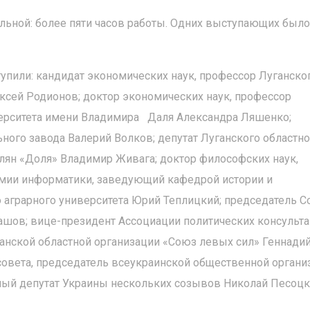
ьной: более пяти часов работы. Одних выступающих было
пили: кандидат экономических наук, профессор Луганско
ксей Родионов; доктор экономических наук, профессор
верситета имени Владимира Даля Александра Ляшенко;
ого завода Валерий Волков; депутат Луганского областно
елян «Доля» Владимир Живага; доктор философских наук,
мии информатики, заведующий кафедрой истории и
 аграрного университета Юрий Теплицкий; председатель 
ашов; вице-президент Ассоциации политических консульт
анской областной организации «Союз левых сил» Геннади
 совета, председатель всеукраинской общественной органи
ный депутат Украины нескольких созывов Николай Песоцк