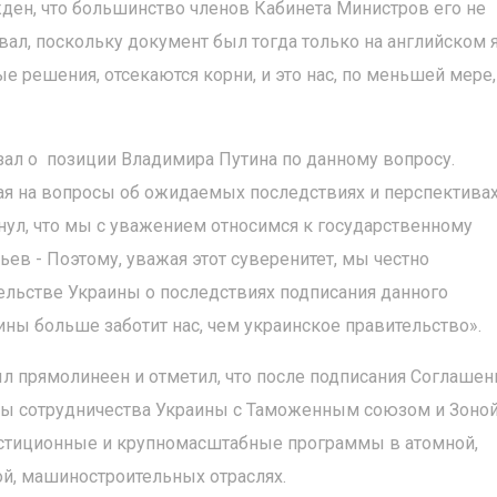
ен, что большинство членов Кабинета Министров его не
ровал, поскольку документ был тогда только на английском 
ые решения, отсекаются корни, и это нас, по меньшей мере,
азал о позиции Владимира Путина по данному вопросу.
ая на вопросы об ожидаемых последствиях и перспектива
нул, что мы с уважением относимся к государственному
зьев - Поэтому, уважая этот суверенитет, мы честно
льстве Украины о последствиях подписания данного
ины больше заботит нас, чем украинское правительство».
л прямолинеен и отметил, что после подписания Соглашен
вы сотрудничества Украины с Таможенным союзом и Зоно
естиционные и крупномасштабные программы в атомной,
ой, машиностроительных отраслях.