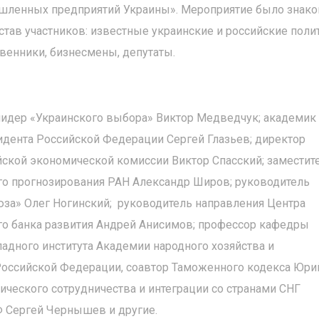
ышленных предприятий Украины». Мероприятие было знак
остав участников: известные украинские и российские поли
венники, бизнесмены, депутаты.
лидер «Украинского выбора» Виктор Медведчук; академик
идента Российской Федерации Сергей Глазьев; директор
йской экономической комиссии Виктор Спасский; заместит
го прогнозирования РАН Александр Широв; руководитель
за» Олег Ногинский; руководитель направления Центра
го банка развития Андрей Анисимов; профессор кафедры
адного института Академии народного хозяйства и
Российской Федерации, соавтор Таможенного кодекса Юри
ческого сотрудничества и интеграции со странами СНГ
Ф Сергей Чернышев и другие.