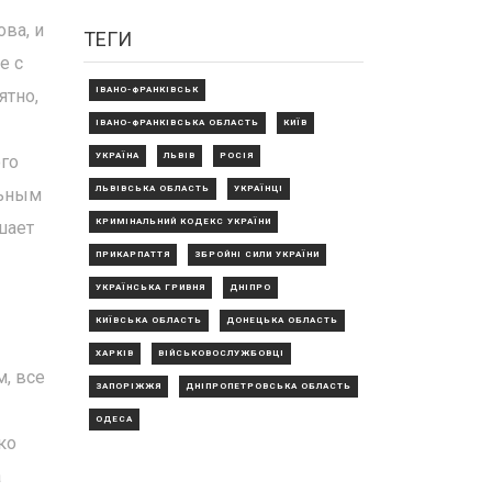
ва, и
ТЕГИ
е с
ІВАНО-ФРАНКІВСЬК
ятно,
ІВАНО-ФРАНКІВСЬКА ОБЛАСТЬ
КИЇВ
УКРАЇНА
ЛЬВІВ
РОСІЯ
ого
ЛЬВІВСЬКА ОБЛАСТЬ
УКРАЇНЦІ
льным
КРИМІНАЛЬНИЙ КОДЕКС УКРАЇНИ
шает
ПРИКАРПАТТЯ
ЗБРОЙНІ СИЛИ УКРАЇНИ
УКРАЇНСЬКА ГРИВНЯ
ДНІПРО
КИЇВСЬКА ОБЛАСТЬ
ДОНЕЦЬКА ОБЛАСТЬ
ХАРКІВ
ВІЙСЬКОВОСЛУЖБОВЦІ
м, все
ЗАПОРІЖЖЯ
ДНІПРОПЕТРОВСЬКА ОБЛАСТЬ
ОДЕСА
ко
а