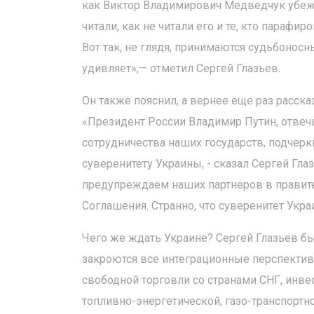
как Виктор Владимирович Медведчук убежд
читали, как не читали его и те, кто парафи
Вот так, не глядя, принимаются судьбоносн
удивляет»,— отметил Сергей Глазьев.
Он также пояснил, а вернее еще раз расск
«Президент России Владимир Путин, отвеч
сотрудничества наших государств, подчерк
суверенитету Украины, - сказал Сергей Гла
предупреждаем наших партнеров в правите
Соглашения. Странно, что суверенитет Укра
Чего же ждать Украине? Сергей Глазьев бы
закроются все интеграционные перспекти
свободной торговли со странами СНГ, инв
топливно-энергетической, газо-транспортн