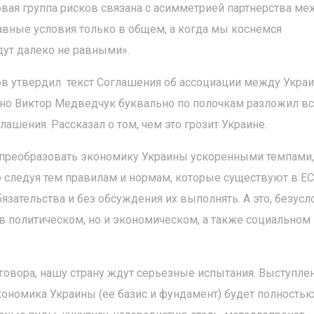
рвая группа рисков связана с асимметрией партнерства ме
авные условия только в общем, а когда мы коснемся
дут далеко не равными».
ов утвердил текст Соглашения об ассоциации между Украи
нно Виктор Медведчук буквально по полочкам разложил в
ашения. Рассказал о том, чем это грозит Украине.
 преобразовать экономику Украины ускоренными темпами,
следуя тем правилам и нормам, которые существуют в ЕС
зательства и без обсуждения их выполнять. А это, безусл
 в политическом, но и экономическом, а также социальном
оговора, нашу страну ждут серьезные испытания. Выступле
ономика Украины (ее базис и фундамент) будет полность