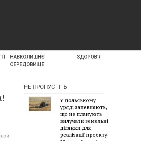
ІЇ
НАВКОЛИШНЄ
ЗДОРОВ'Я
СЕРЕДОВИЩЕ
НЕ ПРОПУСТІТЬ
а!
У польському
уряді запевняють,
що не планують
вилучати земельні
ділянки для
реалізації проекту
иной