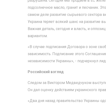
разрушена. Сегодня мы продаем в ЕС желез
подсолнечное масло, гранит и песчаник. Эт
самом деле развитие сырьевого сектора вед
Украина теряет всякий шанс на развитие в
Важная деталь, сегодня и власть, и оппоз
вариантом.
«В случае подписания Договора о зоне сво
зависимость. Подписание этого Соглашени
независимости Украины», - подчеркнул лид
Российский взгляд
Следом за Виктором Медведчуком выступи
Он дал оценку действиям украинского пра
«Два дня назад правительство Украины одо