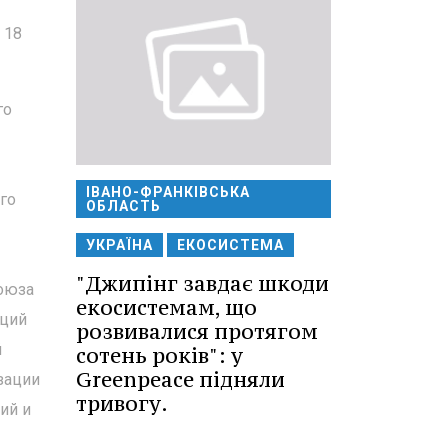
 18
го
ІВАНО-ФРАНКІВСЬКА
го
ОБЛАСТЬ
УКРАЇНА
ЕКОСИСТЕМА
"Джипінг завдає шкоди
Союза
екосистемам, що
аций
розвивалися протягом
й
сотень років": у
Greenpeace підняли
зации
тривогу.
ий и