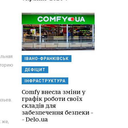
альная
ІВАНО-ФРАНКІВСЬК
сторию
ДЕФІЦИТ
ІНФРАСТРУКТУРА
Comfy внесла зміни у
графік роботи своїх
зьев.
складів для
забезпечення безпеки -
- Delo.ua
 же,