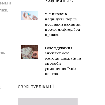
"Східний щит".
овым и
тики,
У Миколаїв
надійдуть перші
поставки вакцини
проти дифтерії та
правця.
Розслідування
ель
зниклих осіб:
методи шахраїв та
способи
уникнення їхніх
пасток.
СВІЖІ ПУБЛІКАЦІЇ
й