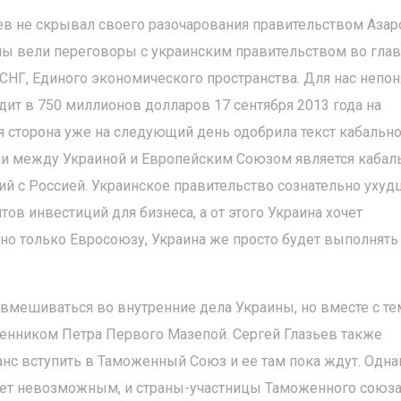
в не скрывал своего разочарования правительством Азаро
ы вели переговоры с украинским правительством во глав
НГ, Единого экономического пространства. Для нас непон
дит в 750 миллионов долларов 17 сентября 2013 года на
я сторона уже на следующий день одобрила текст кабальн
ции между Украиной и Европейским Союзом является каба
ий с Россией. Украинское правительство сознательно ухуд
ов инвестиций для бизнеса, а от этого Украина хочет
но только Евросоюзу, Украина же просто будет выполнять
 вмешиваться во внутренние дела Украины, но вместе с те
ленником Петра Первого Мазепой. Сергей Глазьев также
анс вступить в Таможенный Союз и ее там пока ждут. Одна
анет невозможным, и страны-участницы Таможенного союз