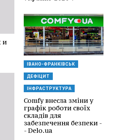
 и
ІВАНО-ФРАНКІВСЬК
ДЕФІЦИТ
ІНФРАСТРУКТУРА
Comfy внесла зміни у
графік роботи своїх
складів для
забезпечення безпеки -
- Delo.ua