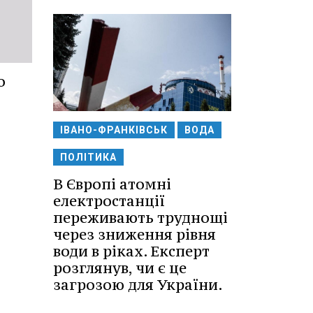
о
ІВАНО-ФРАНКІВСЬК
ВОДА
ПОЛІТИКА
В Європі атомні
електростанції
переживають труднощі
через зниження рівня
води в ріках. Експерт
розглянув, чи є це
загрозою для України.