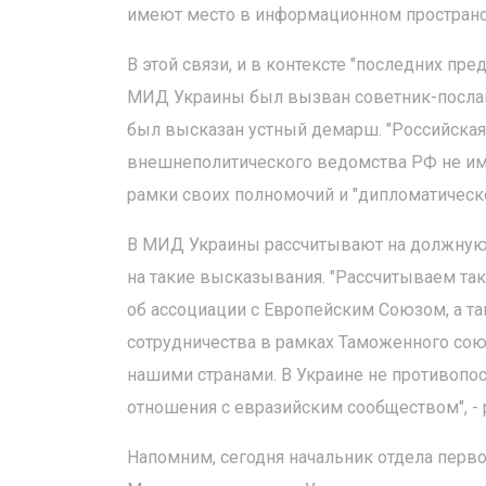
имеют место в информационном пространс
В этой связи, и в контексте "последних п
МИД Украины был вызван советник-послан
был высказан устный демарш. "Российская
внешнеполитического ведомства РФ не име
рамки своих полномочий и "дипломатическо
В МИД Украины рассчитывают на должную
на такие высказывания. "Рассчитываем та
об ассоциации с Европейским Союзом, а т
сотрудничества в рамках Таможенного сою
нашими странами. В Украине не противопо
отношения с евразийским сообществом", 
Напомним, сегодня начальник отдела перв