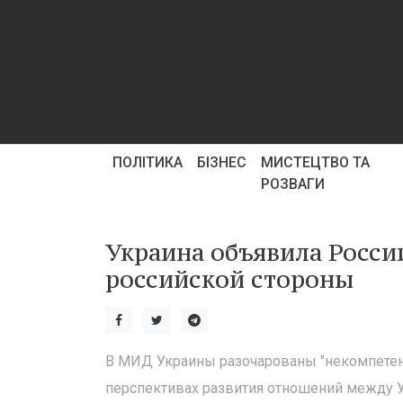
ПОЛІТИКА
БІЗНЕС
МИСТЕЦТВО ТА
РОЗВАГИ
Украина объявила Росси
российской стороны
В МИД Украины разочарованы "некомпетен
перспективах развития отношений между У