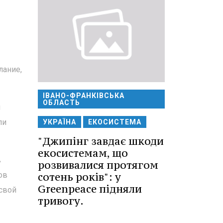
лание,
ІВАНО-ФРАНКІВСЬКА
ОБЛАСТЬ
й
ли
УКРАЇНА
ЕКОСИСТЕМА
"Джипінг завдає шкоди
екосистемам, що
в
розвивалися протягом
сотень років": у
ов
Greenpeace підняли
свой
тривогу.