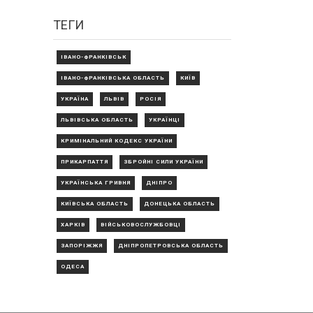
ТЕГИ
ІВАНО-ФРАНКІВСЬК
ІВАНО-ФРАНКІВСЬКА ОБЛАСТЬ
КИЇВ
УКРАЇНА
ЛЬВІВ
РОСІЯ
ЛЬВІВСЬКА ОБЛАСТЬ
УКРАЇНЦІ
КРИМІНАЛЬНИЙ КОДЕКС УКРАЇНИ
ПРИКАРПАТТЯ
ЗБРОЙНІ СИЛИ УКРАЇНИ
УКРАЇНСЬКА ГРИВНЯ
ДНІПРО
КИЇВСЬКА ОБЛАСТЬ
ДОНЕЦЬКА ОБЛАСТЬ
ХАРКІВ
ВІЙСЬКОВОСЛУЖБОВЦІ
ЗАПОРІЖЖЯ
ДНІПРОПЕТРОВСЬКА ОБЛАСТЬ
ОДЕСА