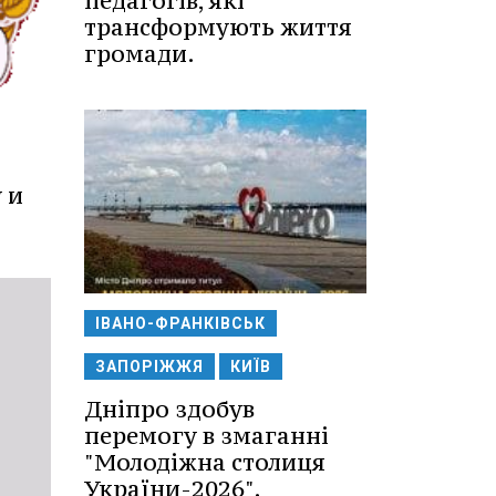
педагогів, які
трансформують життя
громади.
 и
ІВАНО-ФРАНКІВСЬК
ЗАПОРІЖЖЯ
КИЇВ
Дніпро здобув
перемогу в змаганні
"Молодіжна столиця
України-2026".