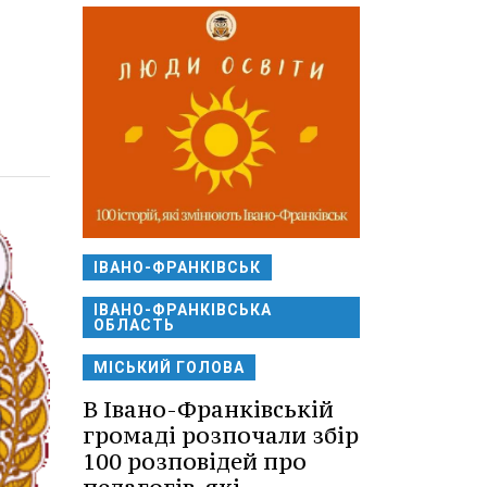
ІВАНО-ФРАНКІВСЬК
ІВАНО-ФРАНКІВСЬКА
ОБЛАСТЬ
МІСЬКИЙ ГОЛОВА
В Івано-Франківській
громаді розпочали збір
100 розповідей про