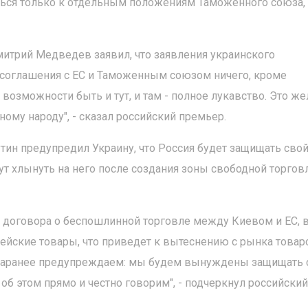
ться только к отдельным положениям Таможенного союза,
итрий Медведев заявил, что заявления украинского
 соглашения с ЕС и Таможенным союзом ничего, кроме
возможности быть и тут, и там - полное лукавство. Это же
ному народу", - сказал российский премьер.
тин предупредил Украину, что Россия будет защищать сво
ут хлынуть на него после создания зоны свободной торгов
у договора о беспошлинной торговле между Киевом и ЕС, 
йские товары, что приведет к вытеснению с рынка товар
 заранее предупреждаем: мы будем вынуждены защищать 
б этом прямо и честно говорим", - подчеркнул российский