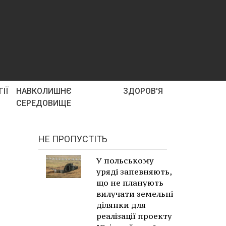
ІЇ
НАВКОЛИШНЄ
ЗДОРОВ'Я
СЕРЕДОВИЩЕ
НЕ ПРОПУСТІТЬ
У польському
уряді запевняють,
що не планують
вилучати земельні
ділянки для
реалізації проекту