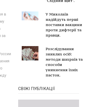
"Східний щит".
У Миколаїв
ря в
надійдуть перші
ому
поставки вакцини
а
проти дифтерії та
правця.
 за
Розслідування
России
зниклих осіб:
методи шахраїв та
шения
способи
го
уникнення їхніх
пасток.
ежду
СВІЖІ ПУБЛІКАЦІЇ