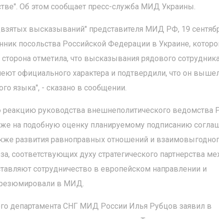
тве". Об этом сообщает пресс-служба МИД Украины.
редвзятых высказываний" представителя МИД РФ, 19 сентяб
ник посольства Российской Федерации в Украине, котор
 сторона отметила, что высказывания рядового сотрудник
ют официального характера и подтвердили, что он вышел
го языка", - сказано в сообщении.
 реакцию руководства внешнеполитического ведомства 
кже на подобную ​​оценку планируемому подписанию согла
акже развития равноправных отношений и взаимовыгодно
за, соответствующих духу стратегического партнерства м
ставляют сотрудничество в европейском направлении и
- резюмировали в МИД.
ого департамента СНГ МИД России Илья Рубцов заявил в