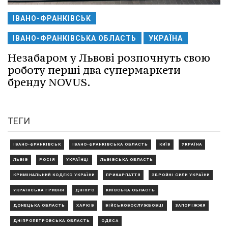
ІВАНО-ФРАНКІВСЬК
ІВАНО-ФРАНКІВСЬКА ОБЛАСТЬ
УКРАЇНА
Незабаром у Львові розпочнуть свою
роботу перші два супермаркети
бренду NOVUS.
ТЕГИ
ІВАНО-ФРАНКІВСЬК
ІВАНО-ФРАНКІВСЬКА ОБЛАСТЬ
КИЇВ
УКРАЇНА
ЛЬВІВ
РОСІЯ
УКРАЇНЦІ
ЛЬВІВСЬКА ОБЛАСТЬ
КРИМІНАЛЬНИЙ КОДЕКС УКРАЇНИ
ПРИКАРПАТТЯ
ЗБРОЙНІ СИЛИ УКРАЇНИ
УКРАЇНСЬКА ГРИВНЯ
ДНІПРО
КИЇВСЬКА ОБЛАСТЬ
ДОНЕЦЬКА ОБЛАСТЬ
ХАРКІВ
ВІЙСЬКОВОСЛУЖБОВЦІ
ЗАПОРІЖЖЯ
ДНІПРОПЕТРОВСЬКА ОБЛАСТЬ
ОДЕСА