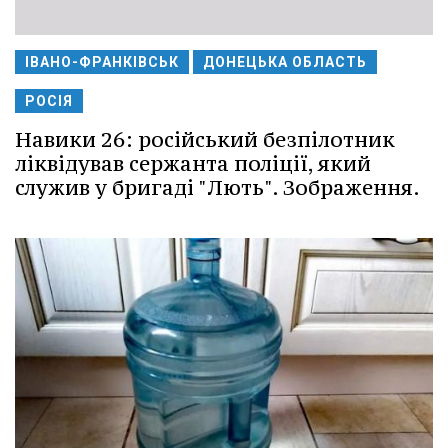
ІВАНО-ФРАНКІВСЬК
ДОНЕЦЬКА ОБЛАСТЬ
РОСІЯ
Навики 26: російський безпілотник
ліквідував сержанта поліції, який
служив у бригаді "Лють". Зображення.