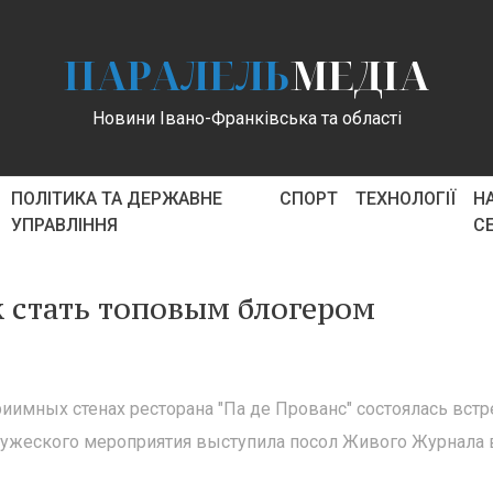
ПАРАЛЕЛЬ
МЕДІА
Новини Івано-Франківська та області
ПОЛІТИКА ТА ДЕРЖАВНЕ
СПОРТ
ТЕХНОЛОГІЇ
Н
УПРАВЛІННЯ
С
к стать топовым блогером
риимных стенах ресторана "Па де Прованс" состоялась встр
ружеского мероприятия выступила посол Живого Журнала 