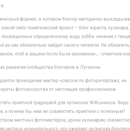
и.
вничковый формат, в котором блогер методично выкладыва
о какой-либо тематический проект – блог юриста, кулинара,
и, посвященные определенному виду хобби: начиная с танце
 из них обязательно найдет своего читателя. Не обязател
вное, чтоб в вашем посте была изюминка», - отметила она
ах развития сообщества блогеров в Луганске.
уется проведение мастер-классов по фоторепортажу, на
екреты фотоисскуства от настоящих профессионалов.
стать приятной традицией для луганских ЖЖшников. Ведь
е, а почему бы нам не совместить приятное с полезным?
ством местных фотомастеров, уроки кулинарии, совместн
я частица увлекательного, что ожидает луганских блогеров