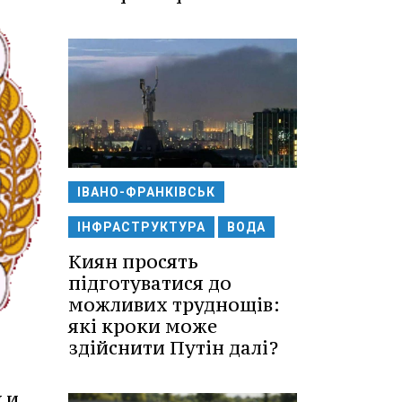
ІВАНО-ФРАНКІВСЬК
ІНФРАСТРУКТУРА
ВОДА
Киян просять
підготуватися до
можливих труднощів:
які кроки може
здійснити Путін далі?
 и