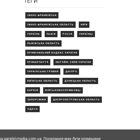
ТЕГИ
ІВАНО-ФРАНКІВСЬК
ІВАНО-ФРАНКІВСЬКА ОБЛАСТЬ
КИЇВ
УКРАЇНА
ЛЬВІВ
РОСІЯ
УКРАЇНЦІ
ЛЬВІВСЬКА ОБЛАСТЬ
КРИМІНАЛЬНИЙ КОДЕКС УКРАЇНИ
ПРИКАРПАТТЯ
ЗБРОЙНІ СИЛИ УКРАЇНИ
УКРАЇНСЬКА ГРИВНЯ
ДНІПРО
КИЇВСЬКА ОБЛАСТЬ
ДОНЕЦЬКА ОБЛАСТЬ
ХАРКІВ
ВІЙСЬКОВОСЛУЖБОВЦІ
ЗАПОРІЖЖЯ
ДНІПРОПЕТРОВСЬКА ОБЛАСТЬ
ОДЕСА
а paralel-media.com.ua. Посилання має бути розміщене