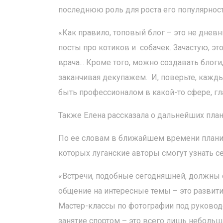
последнюю роль для роста его популярност
«Как правило, топовый блог – это не дне
посты про котиков и собачек. Зачастую, эт
врача... Кроме того, можно создавать блог
заканчивая декупажем. И, поверьте, каждый
быть профессионалом в какой-то сфере, гла
Также Елена рассказала о дальнейших план
По ее словам в ближайшем времени планир
которых луганские авторы смогут узнать с
«Встречи, подобные сегодняшней, должны 
общение на интересные темы – это развити
Мастер-классы по фотографии под руковод
занятие спортом – это всего лишь небольша