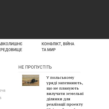
АВКОЛИШНЄ
КОНФЛІКТ, ВІЙНА
ЕРЕДОВИЩЕ
ТА МИР
НЕ ПРОПУСТІТЬ
У польському
уряді запевняють,
що не планують
еча
вилучати земельні
в
ділянки для
реалізації проекту