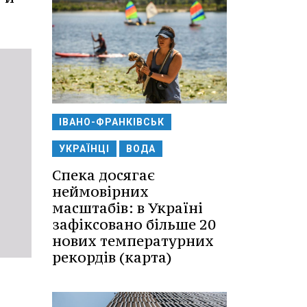
ІВАНО-ФРАНКІВСЬК
УКРАЇНЦІ
ВОДА
Спека досягає
неймовірних
масштабів: в Україні
зафіксовано більше 20
нових температурних
рекордів (карта)