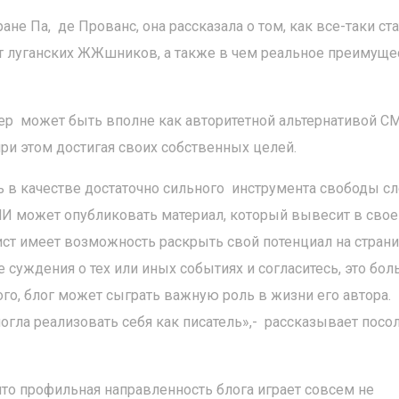
ране Па, де Прованс, она рассказала о том, как все-таки ст
 луганских ЖЖшников, а также в чем реальное преимуще
ер может быть вполне как авторитетной альтернативой СМ
при этом достигая своих собственных целей.
 в качестве достаточно сильного инструмента свободы сл
СМИ может опубликовать материал, который вывесит в сво
ист имеет возможность раскрыть свой потенциал на стран
 суждения о тех или иных событиях и согласитесь, это бо
о, блог может сыграть важную роль в жизни его автора.
огла реализовать себя как писатель»,- рассказывает пос
 что профильная направленность блога играет совсем не