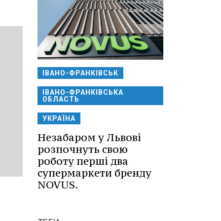
ІВАНО-ФРАНКІВСЬК
ІВАНО-ФРАНКІВСЬКА
ОБЛАСТЬ
УКРАЇНА
Незабаром у Львові
розпочнуть свою
роботу перші два
супермаркети бренду
NOVUS.