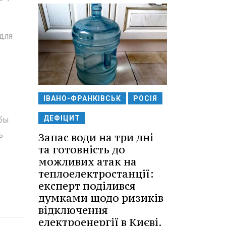
 для
ІВАНО-ФРАНКІВСЬК
РОСІЯ
ДЕФІЦИТ
 бы
ь
Запас води на три дні
та готовність до
можливих атак на
теплоелектростанції:
експерт поділився
думками щодо ризиків
відключення
електроенергії в Києві.