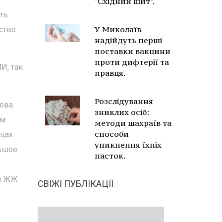
"Східний щит".
ать
У Миколаїв
ство
надійдуть перші
поставки вакцини
проти дифтерії та
И, так
правця.
Розслідування
ова.
зниклих осіб:
ем
методи шахраїв та
способи
ицах
уникнення їхніх
льшое
пасток.
ол ЖЖ
СВІЖІ ПУБЛІКАЦІЇ