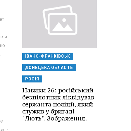
ет
в и
ьно
.
ІВАНО-ФРАНКІВСЬК
ДОНЕЦЬКА ОБЛАСТЬ
РОСІЯ
Навики 26: російський
безпілотник ліквідував
сержанта поліції, який
служив у бригаді
"Лють". Зображення.
ое
», -