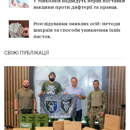
У Миколаїв надійдуть перші поставки
вакцини проти дифтерії та правця.
Розслідування зниклих осіб: методи
шахраїв та способи уникнення їхніх
пасток.
СВІЖІ ПУБЛІКАЦІЇ