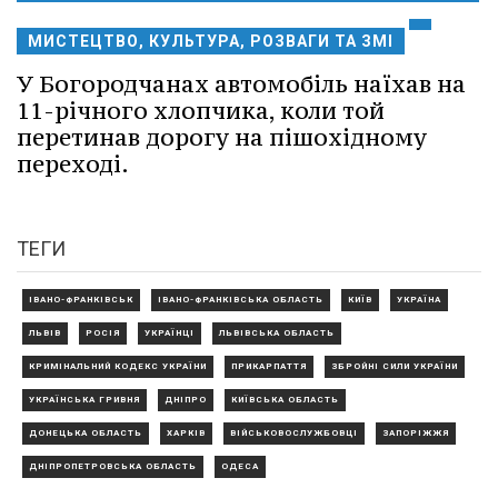
МИСТЕЦТВО, КУЛЬТУРА, РОЗВАГИ ТА ЗМІ
У Богородчанах автомобіль наїхав на
11-річного хлопчика, коли той
перетинав дорогу на пішохідному
переході.
ТЕГИ
ІВАНО-ФРАНКІВСЬК
ІВАНО-ФРАНКІВСЬКА ОБЛАСТЬ
КИЇВ
УКРАЇНА
ЛЬВІВ
РОСІЯ
УКРАЇНЦІ
ЛЬВІВСЬКА ОБЛАСТЬ
КРИМІНАЛЬНИЙ КОДЕКС УКРАЇНИ
ПРИКАРПАТТЯ
ЗБРОЙНІ СИЛИ УКРАЇНИ
УКРАЇНСЬКА ГРИВНЯ
ДНІПРО
КИЇВСЬКА ОБЛАСТЬ
ДОНЕЦЬКА ОБЛАСТЬ
ХАРКІВ
ВІЙСЬКОВОСЛУЖБОВЦІ
ЗАПОРІЖЖЯ
ДНІПРОПЕТРОВСЬКА ОБЛАСТЬ
ОДЕСА