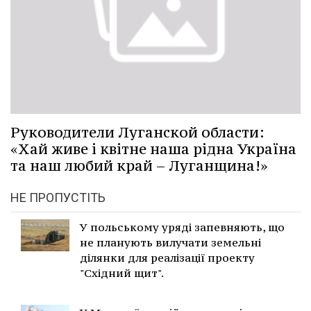
Руководители Луганской области:
«Хай живе і квітне наша рідна Україна
та наш любий край – Луганщина!»
НЕ ПРОПУСТІТЬ
У польському уряді запевняють, що
не планують вилучати земельні
ділянки для реалізації проекту
"Східний щит".