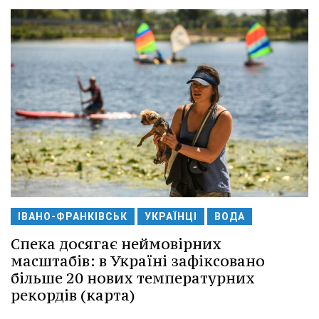
ІВАНО-ФРАНКІВСЬК
УКРАЇНЦІ
ВОДА
Спека досягає неймовірних
масштабів: в Україні зафіксовано
більше 20 нових температурних
рекордів (карта)