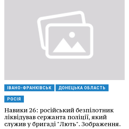
ІВАНО-ФРАНКІВСЬК
ДОНЕЦЬКА ОБЛАСТЬ
РОСІЯ
Навики 26: російський безпілотник
ліквідував сержанта поліції, який
служив у бригаді "Лють". Зображення.