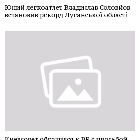
Юний легкоатлет Владислав Соловйов
встановив рекорд Луганської області
Киевсовет обратился к ВР с просьбой