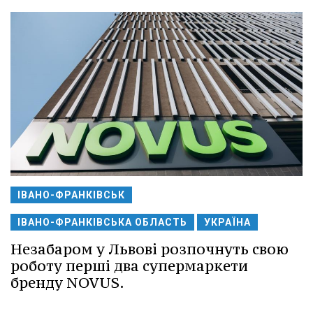
ІВАНО-ФРАНКІВСЬК
ІВАНО-ФРАНКІВСЬКА ОБЛАСТЬ
УКРАЇНА
Незабаром у Львові розпочнуть свою
роботу перші два супермаркети
бренду NOVUS.