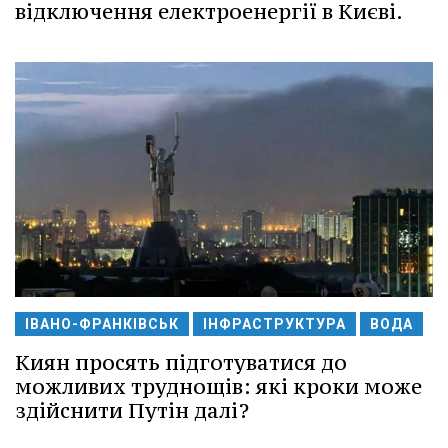
відключення електроенергії в Києві.
ІВАНО-ФРАНКІВСЬК
ІНФРАСТРУКТУРА
ВОДА
Киян просять підготуватися до
можливих труднощів: які кроки може
здійснити Путін далі?