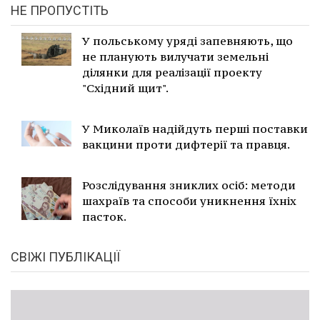
НЕ ПРОПУСТІТЬ
У польському уряді запевняють, що
не планують вилучати земельні
ділянки для реалізації проекту
"Східний щит".
У Миколаїв надійдуть перші поставки
вакцини проти дифтерії та правця.
Розслідування зниклих осіб: методи
шахраїв та способи уникнення їхніх
пасток.
СВІЖІ ПУБЛІКАЦІЇ