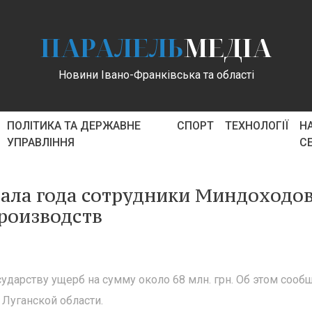
ПАРАЛЕЛЬ
МЕДІА
Новини Івано-Франківська та області
ПОЛІТИКА ТА ДЕРЖАВНЕ
СПОРТ
ТЕХНОЛОГІЇ
Н
УПРАВЛІННЯ
С
ачала года сотрудники Миндоходо
роизводств
ударству ущерб на сумму около 68 млн. грн. Об этом сооб
Луганской области.