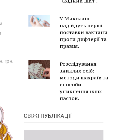
"Східний щит".
У Миколаїв
и
надійдуть перші
поставки вакцини
в
проти дифтерії та
правця.
. грн.
Розслідування
зниклих осіб:
методи шахраїв та
способи
уникнення їхніх
пасток.
СВІЖІ ПУБЛІКАЦІЇ