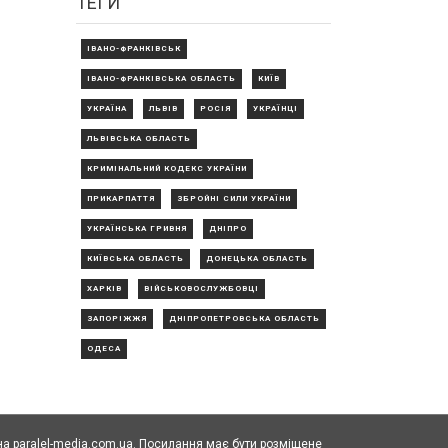
ТЕГИ
ІВАНО-ФРАНКІВСЬК
ІВАНО-ФРАНКІВСЬКА ОБЛАСТЬ
КИЇВ
УКРАЇНА
ЛЬВІВ
РОСІЯ
УКРАЇНЦІ
ЛЬВІВСЬКА ОБЛАСТЬ
КРИМІНАЛЬНИЙ КОДЕКС УКРАЇНИ
ПРИКАРПАТТЯ
ЗБРОЙНІ СИЛИ УКРАЇНИ
УКРАЇНСЬКА ГРИВНЯ
ДНІПРО
КИЇВСЬКА ОБЛАСТЬ
ДОНЕЦЬКА ОБЛАСТЬ
ХАРКІВ
ВІЙСЬКОВОСЛУЖБОВЦІ
ЗАПОРІЖЖЯ
ДНІПРОПЕТРОВСЬКА ОБЛАСТЬ
ОДЕСА
а paralel-media.com.ua. Посилання має бути розміщене