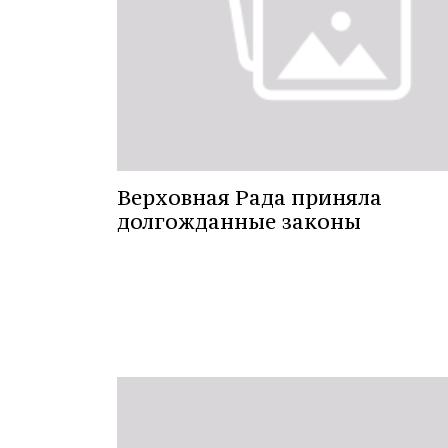
Верховная Рада приняла
долгожданные законы