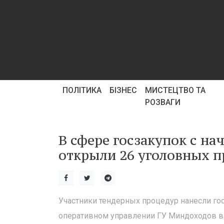
ПОЛІТИКА
БІЗНЕС
МИСТЕЦТВО ТА
РОЗВАГИ
В сфере госзакупок с н
открыли 26 уголовных п
Участники тендерных процедур нанесли гос
оперативном управлении ГУ Миндоходов в 