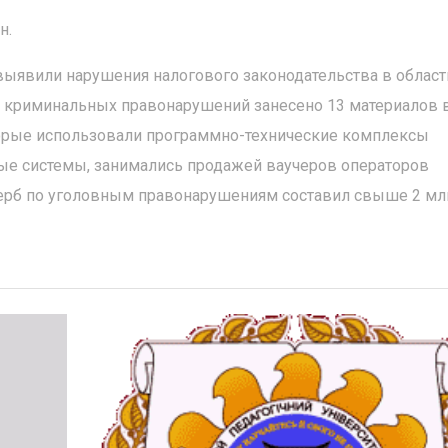
н.
ыявили нарушения налогового законодательства в област
тр криминальных правонарушений занесено 13 материалов 
торые использовали программно-технические комплексы
ые системы, занимались продажей ваучеров операторов
щерб по уголовным правонарушениям составил свыше 2 млн