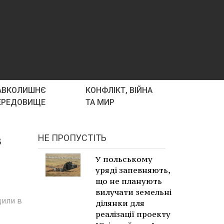
АВКОЛИШНЄ
КОНФЛІКТ, ВІЙНА
ЕРЕДОВИЩЕ
ТА МИР
в
НЕ ПРОПУСТІТЬ
У польському
уряді запевняють,
що не планують
вилучати земельні
щили в
ділянки для
реалізації проекту