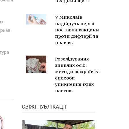
"Східний щит".
У Миколаїв
ых
надійдуть перші
поставки вакцини
арная
проти дифтерії та
правця.
тура
Розслідування
зниклих осіб:
методи шахраїв та
способи
уникнення їхніх
пасток.
СВІЖІ ПУБЛІКАЦІЇ