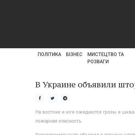
ПОЛІТИКА
БІЗНЕС
МИСТЕЦТВО ТА
РОЗВАГИ
В Украине объявили шт
На востоке и юге ожидаются грозы и шквал
пожарная опасность.
Укргидрометцентр объявил в пятницу што