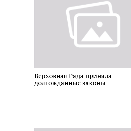
Верховная Рада приняла
долгожданные законы