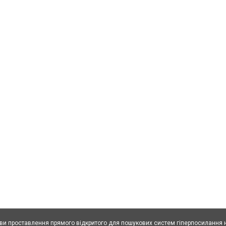
ови проставлення прямого відкритого для пошукових систем гіперпосилання н