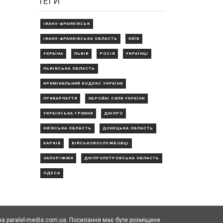
ТЕГИ
ІВАНО-ФРАНКІВСЬК
ІВАНО-ФРАНКІВСЬКА ОБЛАСТЬ
КИЇВ
УКРАЇНА
ЛЬВІВ
РОСІЯ
УКРАЇНЦІ
ЛЬВІВСЬКА ОБЛАСТЬ
КРИМІНАЛЬНИЙ КОДЕКС УКРАЇНИ
ПРИКАРПАТТЯ
ЗБРОЙНІ СИЛИ УКРАЇНИ
УКРАЇНСЬКА ГРИВНЯ
ДНІПРО
КИЇВСЬКА ОБЛАСТЬ
ДОНЕЦЬКА ОБЛАСТЬ
ХАРКІВ
ВІЙСЬКОВОСЛУЖБОВЦІ
ЗАПОРІЖЖЯ
ДНІПРОПЕТРОВСЬКА ОБЛАСТЬ
ОДЕСА
а paralel-media.com.ua. Посилання має бути розміщене