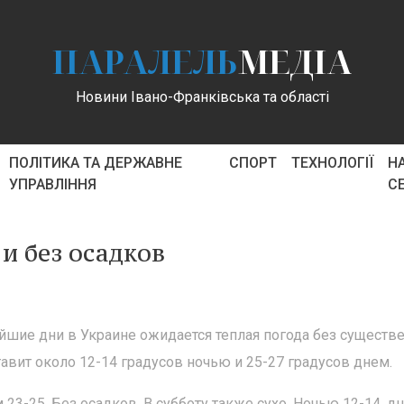
ПАРАЛЕЛЬ
МЕДІА
Новини Івано-Франківська та області
ПОЛІТИКА ТА ДЕРЖАВНЕ
СПОРТ
ТЕХНОЛОГІЇ
Н
УПРАВЛІННЯ
С
 и без осадков
йшие дни в Украине ожидается теплая погода без существ
авит около 12-14 градусов ночью и 25-27 градусов днем.
 23-25. Без осадков. В субботу также сухо. Ночью 12-14, д