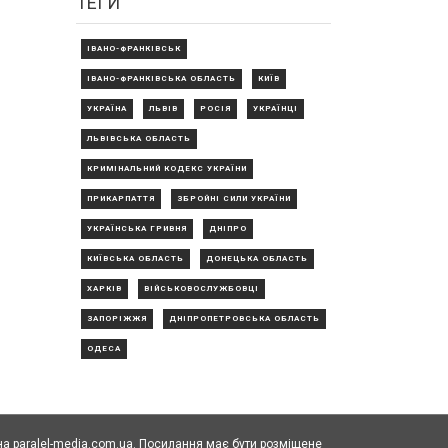
ТЕГИ
ІВАНО-ФРАНКІВСЬК
ІВАНО-ФРАНКІВСЬКА ОБЛАСТЬ
КИЇВ
УКРАЇНА
ЛЬВІВ
РОСІЯ
УКРАЇНЦІ
ЛЬВІВСЬКА ОБЛАСТЬ
КРИМІНАЛЬНИЙ КОДЕКС УКРАЇНИ
ПРИКАРПАТТЯ
ЗБРОЙНІ СИЛИ УКРАЇНИ
УКРАЇНСЬКА ГРИВНЯ
ДНІПРО
КИЇВСЬКА ОБЛАСТЬ
ДОНЕЦЬКА ОБЛАСТЬ
ХАРКІВ
ВІЙСЬКОВОСЛУЖБОВЦІ
ЗАПОРІЖЖЯ
ДНІПРОПЕТРОВСЬКА ОБЛАСТЬ
ОДЕСА
а paralel-media.com.ua. Посилання має бути розміщене