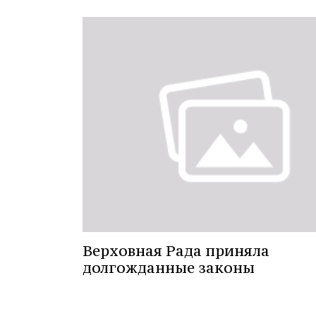
Верховная Рада приняла
долгожданные законы