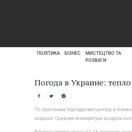
ПОЛІТИКА
БІЗНЕС
МИСТЕЦТВО ТА
РОЗВАГИ
Погода в Украине: тепло
По прогнозам Укргидрометцентра, в ближа
осадков. Средняя температура воздуха сост
В Киеве завтра ночью 12-14 градусов, днем