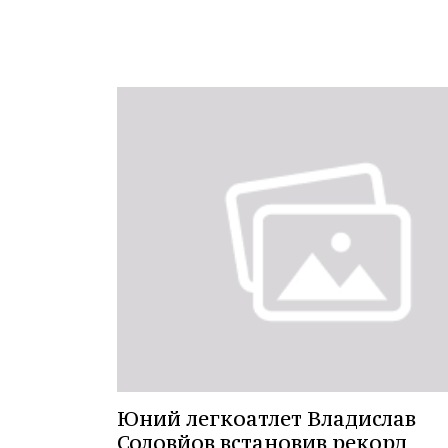
Юний легкоатлет Владислав
Соловйов встановив рекорд