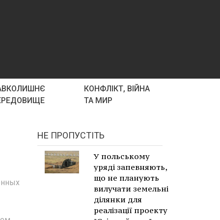
АВКОЛИШНЄ
КОНФЛІКТ, ВІЙНА
ЕРЕДОВИЩЕ
ТА МИР
НЕ ПРОПУСТІТЬ
У польському
уряді запевняють,
що не планують
енных
вилучати земельні
ділянки для
реалізації проекту
нем