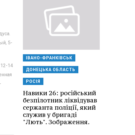
дуса.
ый, 5-
ІВАНО-ФРАНКІВСЬК
 12-14
ДОНЕЦЬКА ОБЛАСТЬ
енная
РОСІЯ
-
Навики 26: російський
безпілотник ліквідував
сержанта поліції, який
служив у бригаді
"Лють". Зображення.