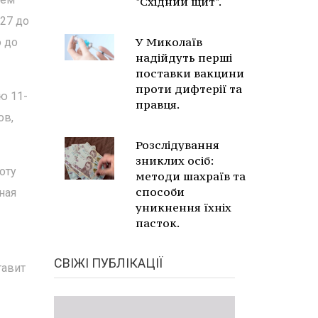
"Східний щит".
 27 до
У Миколаїв
ю до
надійдуть перші
поставки вакцини
проти дифтерії та
ю 11-
правця.
ов,
Розслідування
зниклих осіб:
оту
методи шахраїв та
способи
ная
уникнення їхніх
пасток.
СВІЖІ ПУБЛІКАЦІЇ
тавит