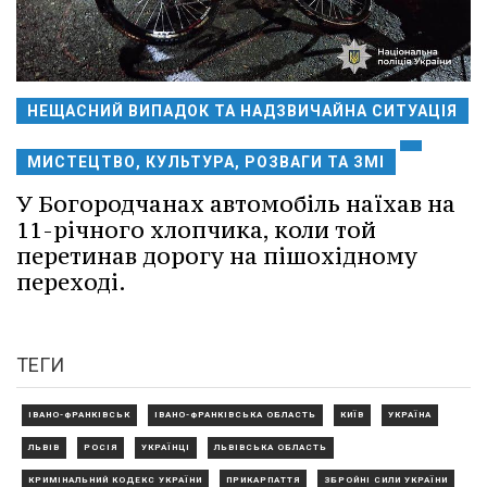
НЕЩАСНИЙ ВИПАДОК ТА НАДЗВИЧАЙНА СИТУАЦІЯ
МИСТЕЦТВО, КУЛЬТУРА, РОЗВАГИ ТА ЗМІ
У Богородчанах автомобіль наїхав на
11-річного хлопчика, коли той
перетинав дорогу на пішохідному
переході.
ТЕГИ
ІВАНО-ФРАНКІВСЬК
ІВАНО-ФРАНКІВСЬКА ОБЛАСТЬ
КИЇВ
УКРАЇНА
ЛЬВІВ
РОСІЯ
УКРАЇНЦІ
ЛЬВІВСЬКА ОБЛАСТЬ
КРИМІНАЛЬНИЙ КОДЕКС УКРАЇНИ
ПРИКАРПАТТЯ
ЗБРОЙНІ СИЛИ УКРАЇНИ