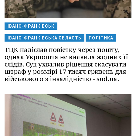
ІВАНО-ФРАНКІВСЬК
ІВАНО-ФРАНКІВСЬКА ОБЛАСТЬ
ПОЛІТИКА
ТЦК надіслав повістку через пошту,
однак Укрпошта не виявила жодних її
слідів. Суд ухвалив рішення скасувати
штраф у розмірі 17 тисяч гривень для
військового з інвалідністю - sud.ua.