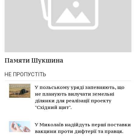
Памяти Шукшина
НЕ ПРОПУСТІТЬ
У польському уряді запевняють, що
не планують вилучати земельні
ділянки для реалізації проекту
"Східний щит".
У Миколаїв надійдуть перші поставки
вакцини проти дифтерії та правця.