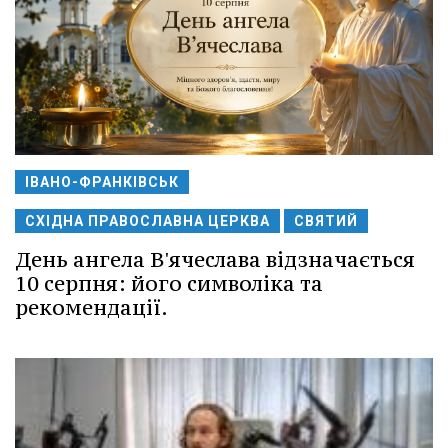
ІВАНО-ФРАНКІВСЬК
СХІДНА ПРАВОСЛАВНА ЦЕРКВА
СВЯТИЙ
День ангела В'ячеслава відзначається
10 серпня: його символіка та
рекомендації.