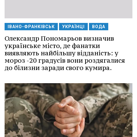
ІВАНО-ФРАНКІВСЬК
УКРАЇНЦІ
ВОДА
Олександр Пономарьов визначив
українське місто, де фанатки
виявляють найбільшу відданість: у
мороз -20 градусів вони роздягалися
до білизни заради свого кумира.