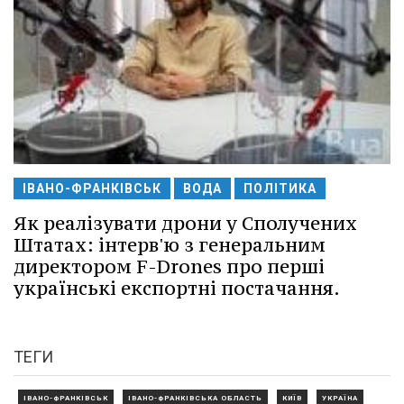
ІВАНО-ФРАНКІВСЬК
ВОДА
ПОЛІТИКА
Як реалізувати дрони у Сполучених
Штатах: інтерв'ю з генеральним
директором F-Drones про перші
українські експортні постачання.
ТЕГИ
ІВАНО-ФРАНКІВСЬК
ІВАНО-ФРАНКІВСЬКА ОБЛАСТЬ
КИЇВ
УКРАЇНА