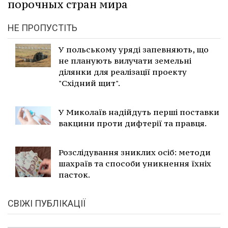
порочных стран мира
НЕ ПРОПУСТІТЬ
У польському уряді запевняють, що
не планують вилучати земельні
ділянки для реалізації проекту
"Східний щит".
У Миколаїв надійдуть перші поставки
вакцини проти дифтерії та правця.
Розслідування зниклих осіб: методи
шахраїв та способи уникнення їхніх
пасток.
СВІЖІ ПУБЛІКАЦІЇ