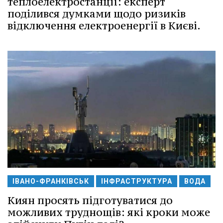
теплоелектростанції: експерт
поділився думками щодо ризиків
відключення електроенергії в Києві.
ІВАНО-ФРАНКІВСЬК
ІНФРАСТРУКТУРА
ВОДА
Киян просять підготуватися до
можливих труднощів: які кроки може