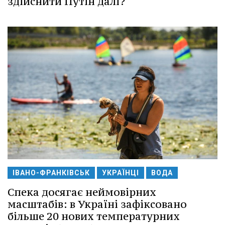
здійснити Путін далі?
ІВАНО-ФРАНКІВСЬК
УКРАЇНЦІ
ВОДА
Спека досягає неймовірних
масштабів: в Україні зафіксовано
більше 20 нових температурних