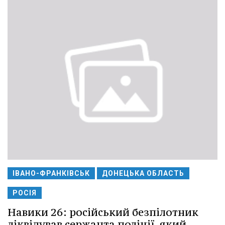
ІВАНО-ФРАНКІВСЬК
ДОНЕЦЬКА ОБЛАСТЬ
РОСІЯ
Навики 26: російський безпілотник
ліквідував сержанта поліції, який