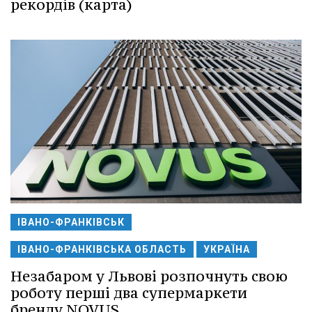
рекордів (карта)
ІВАНО-ФРАНКІВСЬК
ІВАНО-ФРАНКІВСЬКА ОБЛАСТЬ
УКРАЇНА
Незабаром у Львові розпочнуть свою
роботу перші два супермаркети
бренду NOVUS.