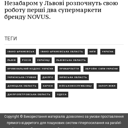
Незабаром у Львові розпочнуть свою
роботу перші два супермаркети
бренду NOVUS.
ТЕГИ
ІВАНО-ФРАНКІВСЬК
ІВАНО-ФРАНКІВСЬКА ОБЛАСТЬ
КИЇВ
УКРАЇНА
ЛЬВІВ
РОСІЯ
УКРАЇНЦІ
ЛЬВІВСЬКА ОБЛАСТЬ
КРИМІНАЛЬНИЙ КОДЕКС УКРАЇНИ
ПРИКАРПАТТЯ
ЗБРОЙНІ СИЛИ УКРАЇНИ
УКРАЇНСЬКА ГРИВНЯ
ДНІПРО
КИЇВСЬКА ОБЛАСТЬ
ДОНЕЦЬКА ОБЛАСТЬ
ХАРКІВ
ВІЙСЬКОВОСЛУЖБОВЦІ
ЗАПОРІЖЖЯ
ДНІПРОПЕТРОВСЬКА ОБЛАСТЬ
ОДЕСА
Copyright © Використання матеріалів дозволено за умови проставлення
прямого відкритого для пошукових систем гіперпосилання на paralel-