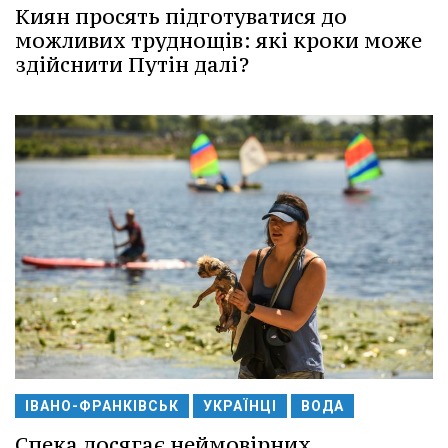
Киян просять підготуватися до
можливих труднощів: які кроки може
здійснити Путін далі?
ІВАНО-ФРАНКІВСЬК
УКРАЇНЦІ
ВОДА
Спека досягає неймовірних