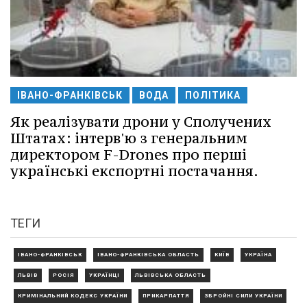
ІВАНО-ФРАНКІВСЬК
ВОДА
ПОЛІТИКА
Як реалізувати дрони у Сполучених
Штатах: інтерв'ю з генеральним
директором F-Drones про перші
українські експортні постачання.
ТЕГИ
ІВАНО-ФРАНКІВСЬК
ІВАНО-ФРАНКІВСЬКА ОБЛАСТЬ
КИЇВ
УКРАЇНА
ЛЬВІВ
РОСІЯ
УКРАЇНЦІ
ЛЬВІВСЬКА ОБЛАСТЬ
КРИМІНАЛЬНИЙ КОДЕКС УКРАЇНИ
ПРИКАРПАТТЯ
ЗБРОЙНІ СИЛИ УКРАЇНИ