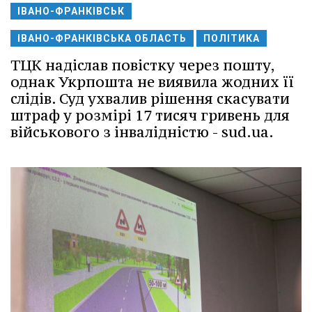
ІВАНО-ФРАНКІВСЬК
ІВАНО-ФРАНКІВСЬКА ОБЛАСТЬ
ПОЛІТИКА
ТЦК надіслав повістку через пошту,
однак Укрпошта не виявила жодних її
слідів. Суд ухвалив рішення скасувати
штраф у розмірі 17 тисяч гривень для
військового з інвалідністю - sud.ua.