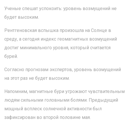
Ученые спешат успокоить: уровень возмущений не
будет высоким.
Рентгеновская вспышка произошла на Солнце в
среду, а сегодня индекс геомагнитных возмущений
достиг минимального уровня, который считается
бурей.
Согласно прогнозам экспертов, уровень возмущений
на этот раз не будет высоким.
Напомним, магнитные бури угрожают чувствительным
людям сильными головными болями. Предыдущий
мощный всплеск солнечной активности был
зафиксирован во второй половине мая.