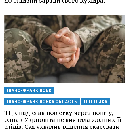
до білизни заради свого кумира.
ІВАНО-ФРАНКІВСЬК
ІВАНО-ФРАНКІВСЬКА ОБЛАСТЬ
ПОЛІТИКА
ТЦК надіслав повістку через пошту,
однак Укрпошта не виявила жодних її
слідів. Суд ухвалив рішення скасувати