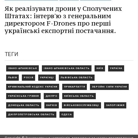
Як реалізувати дрони у Сполучених
Штатах: інтерв'ю з генеральним
директором F-Drones про перші
українські експортні постачання.
ТЕГИ
ІВАНО-ФРАНКІВСЬК
ІВАНО-ФРАНКІВСЬКА ОБЛАСТЬ
КИЇВ
УКРАЇНА
ЛЬВІВ
РОСІЯ
УКРАЇНЦІ
ЛЬВІВСЬКА ОБЛАСТЬ
КРИМІНАЛЬНИЙ КОДЕКС УКРАЇНИ
ПРИКАРПАТТЯ
ЗБРОЙНІ СИЛИ УКРАЇНИ
УКРАЇНСЬКА ГРИВНЯ
ДНІПРО
КИЇВСЬКА ОБЛАСТЬ
ДОНЕЦЬКА ОБЛАСТЬ
ХАРКІВ
ВІЙСЬКОВОСЛУЖБОВЦІ
ЗАПОРІЖЖЯ
ДНІПРОПЕТРОВСЬКА ОБЛАСТЬ
ОДЕСА